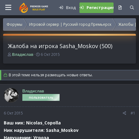
Вход
Регистрация
Форумы
Игровой сервер | Русский город Премьерск
Жалобы | 
Жалоба на игрока Sasha_Moskov (500)
А
Д
6 Окт 2015
Владислав
в
а
т
т
о
а
В этой теме нельзя размещать новые ответы.
р
н
т
а
е
ч
Владислав
м
а
ПОЛЬЗОВАТЕЛЬ
ы
л
а
6 Окт 2015
#1
Ваш ник: Nicolas_Copolla
Ник нарушителя: Sasha_Moskov
Нарушение: Угроза