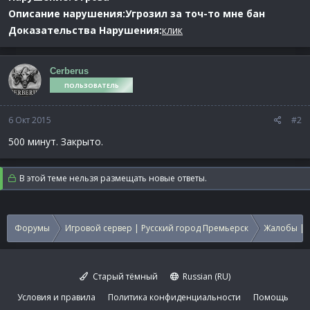
Описание нарушения:Угрозил за точ-то мне бан
Доказательства Нарушения:
клик
Cerberus
ПОЛЬЗОВАТЕЛЬ
6 Окт 2015
#2
500 минут. Закрыто.
В этой теме нельзя размещать новые ответы.
Форумы
Игровой сервер | Русский город Премьерск
Жалобы | 
Старый тёмный
Russian (RU)
Условия и правила
Политика конфиденциальности
Помощь