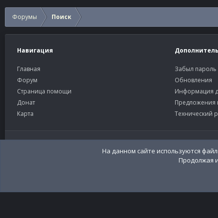
Форумы
Поиск
Навигация
Дополнител
Главная
Забыл пароль
Форум
Обновления
Страница помощи
Информация д
Донат
Предложения 
Карта
Технический р
Старый тёмный
Russian (RU)
На данном сайте используются файлы
Продолжая и
Community platform by XenForo®
© 2010-2026 XenForo Ltd
Перевод:
XenFor