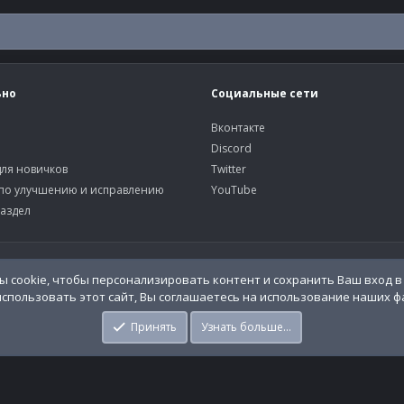
ьно
Социальные сети
Вконтакте
Discord
ля новичков
Twitter
по улучшению и исправлению
YouTube
аздел
У
 cookie, чтобы персонализировать контент и сохранить Ваш вход в 
спользовать этот сайт, Вы соглашаетесь на использование наших фа
o.Info
Принять
Узнать больше…