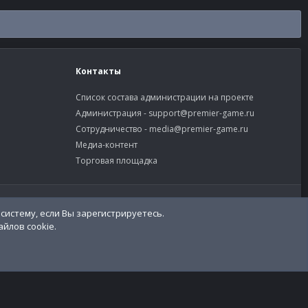
Контакты
Список состава администрации на проекте
Администрация -
support@premier-game.ru
Сотрудничество -
media@premier-game.ru
Медиа-контент
Торговая площадка
словия и правила
Политика конфиденциальности
Помощь
систему, если Вы зарегистрируетесь.
R
S
йлов cookie.
S