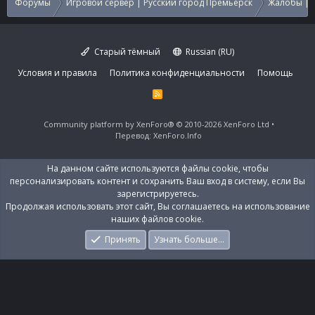
Форумы
Игровой сервер | Русский город Премьерск
Жалобы | 
Старый тёмный
Russian (RU)
Условия и правила
Политика конфиденциальности
Помощь
R
S
S
Community platform by XenForo®
© 2010-2026 XenForo Ltd
Перевод:
XenForo.Info
На данном сайте используются файлы cookie, чтобы
персонализировать контент и сохранить Ваш вход в систему, если Вы
зарегистрируетесь.
Продолжая использовать этот сайт, Вы соглашаетесь на использование
наших файлов cookie.
Принять
Узнать больше…