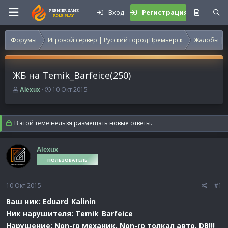
Вход
Регистрация
Форумы
Игровой сервер | Русский город Премьерск
Жалобы | 
ЖБ на Temik_Barfeice(250)
А
Д
10 Окт 2015
Alexux
в
а
т
т
о
а
В этой теме нельзя размещать новые ответы.
р
н
т
а
е
ч
Alexux
м
а
ПОЛЬЗОВАТЕЛЬ
ы
л
а
10 Окт 2015
#1
Ваш ник: Eduard_Kalinin
Ник нарушителя: Temik_Barfeice
Нарушение: Non-rp механик, Non-rp толкал авто, DB!!!