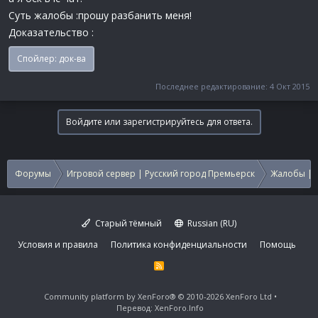
Суть жалобы :прошу разбанить меня!
Доказательство :
Спойлер:
док-ва
Последнее редактирование:
4 Окт 2015
Войдите или зарегистрируйтесь для ответа.
Форумы
Игровой сервер | Русский город Премьерск
Жалобы | 
Старый тёмный
Russian (RU)
Условия и правила
Политика конфиденциальности
Помощь
R
S
S
Community platform by XenForo®
© 2010-2026 XenForo Ltd
Перевод:
XenForo.Info