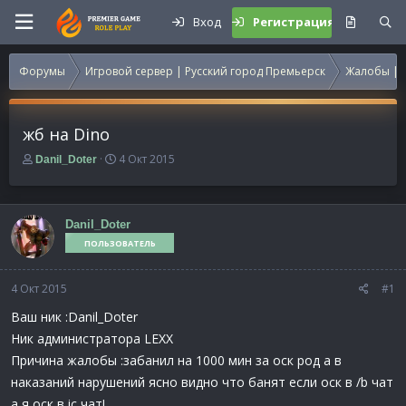
Вход
Регистрация
Форумы
Игровой сервер | Русский город Премьерск
Жалобы | 
жб на Dino
А
Д
4 Окт 2015
Danil_Doter
в
а
т
т
о
а
р
н
Danil_Doter
т
а
ПОЛЬЗОВАТЕЛЬ
е
ч
м
а
4 Окт 2015
ы
л
#1
а
Ваш ник :Danil_Doter
Ник администратора LEXX
Причина жалобы :забанил на 1000 мин за оск род а в
наказаний нарушений ясно видно что банят если оск в /b чат
а я оск в ic чат!