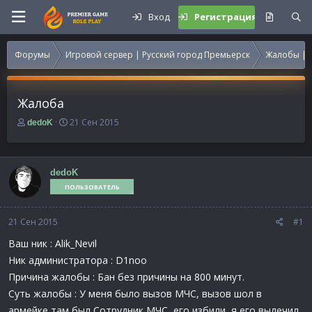
Вход
Регистрация
Форумы
Игровой сервер | Русский город Премьерск
Жалобы | 
Жалоба
А
Д
21 Сен 2015
dedoK
в
а
т
т
о
а
р
н
dedoK
т
а
ПОЛЬЗОВАТЕЛЬ
е
ч
м
а
21 Сен 2015
ы
л
#1
а
Ваш ник : Alik_Nevil
Ник администратора : D1noo
Причина жалобы : Бан без причины на 800 минут.
Суть жалобы : У меня было вызов МЧС, вызов шол в
армейке там был Сотрудник МЧС, его избили, я его вылечил