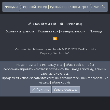
Форумы
Игровой сервер | Русский город Премьерск
Жалобы | 
Старый тёмный
Russian (RU)
Условия и правила
Политика конфиденциальности
Помощь
R
S
S
Community platform by XenForo®
© 2010-2026 XenForo Ltd
Перевод:
XenForo.Info
На данном сайте используются файлы cookie, чтобы
персонализировать контент и сохранить Ваш вход в систему, если Вы
зарегистрируетесь.
Продолжая использовать этот сайт, Вы соглашаетесь на использование
наших файлов cookie.
Принять
Узнать больше…