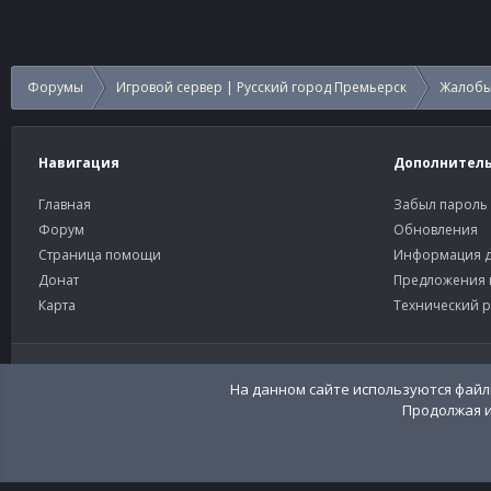
Форумы
Игровой сервер | Русский город Премьерск
Жалобы
Навигация
Дополнител
Главная
Забыл пароль
Форум
Обновления
Страница помощи
Информация д
Донат
Предложения 
Карта
Технический р
Старый тёмный
Russian (RU)
Community platform by XenForo®
© 2010-2026 XenForo Ltd
Перевод:
XenFor