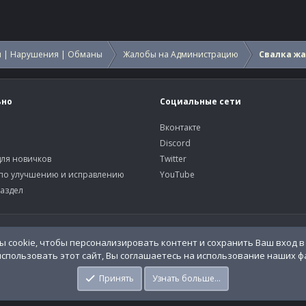
 | Нарушения | Обманы
Жалобы на Администрацию
Свалка ж
ьно
Социальные сети
Вконтакте
Discord
ля новичков
Twitter
по улучшению и исправлению
YouTube
аздел
У
o.Info