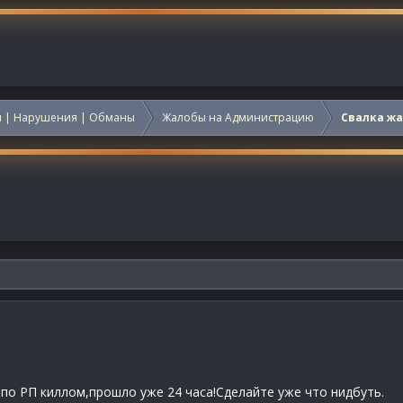
 | Нарушения | Обманы
Жалобы на Администрацию
Свалка ж
по РП киллом,прошло уже 24 часа!Сделайте уже что нидбуть.