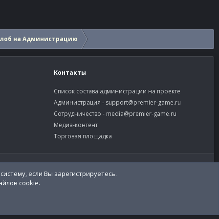
алоб на Администрацию
Контакты
Список состава администрации на проекте
Администрация -
support@premier-game.ru
Сотрудничество -
media@premier-game.ru
Медиа-контент
Торговая площадка
словия и правила
Политика конфиденциальности
Помощь
R
S
S