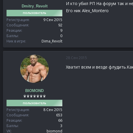
И кто убил РП На форум так и не дал..
Dmitry_Revolt
Его ник Alex_Montero
ПОЛЬЗОВАТЕЛЬ
Регистрация
9 Сен 2015
Сообщения
92
Реакции
9
Баллы
0
Ник в игре
Dima_Revolt
28 Сен 2015
Хватит всем и везде флудить.К
BIOMOND
♛♛♛♛♛♛♛
ПОЛЬЗОВАТЕЛЬ
Регистрация
8 Сен 2015
Сообщения
653
Реакции
66
Баллы
3
VK
biomond