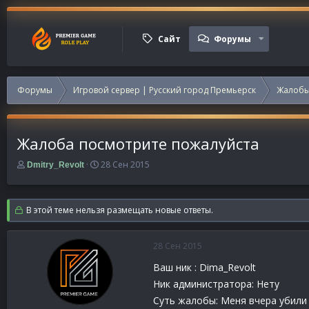
Сайт
Форумы
Форумы
Игровой сервер | Русский город Премьерск
Жалобы
Жалоба посмотрите пожалуйста
А
Д
28 Сен 2015
Dmitry_Revolt
в
а
т
т
о
а
В этой теме нельзя размещать новые ответы.
р
н
т
а
е
ч
28 Сен 2015
м
а
ы
л
Ваш ник : Dima_Revolt
а
Ник администратора: Нету
Суть жалобы: Меня вчера убили 