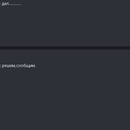
............
ак решим,сообщим.