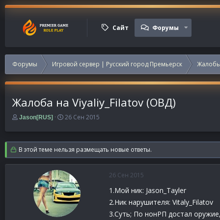
Сайт
Форумы
Форумы
Игровой сервер | Русский город Премьерск
Жалобы
Жалоба на Viyaliy_Filatov (ОВД)
А
Д
26 Сен 2015
Jason[RUS]
в
а
т
т
о
а
В этой теме нельзя размещать новые ответы.
р
н
т
а
е
ч
26 Сен 2015
м
а
ы
л
1.Мой ник: Jason_Tayler
а
2.Ник нарушителя: Vitaly_Filatov
3.Суть; По нонРП достал оружие