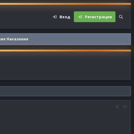
Вход
Регистрация
шие Наказание
#1