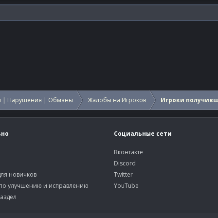
 | Нарушения | Обманы
Жалобы на Игроков
Игроки получив
ьно
Социальные сети
Вконтакте
Discord
ля новичков
Twitter
по улучшению и исправлению
YouTube
аздел