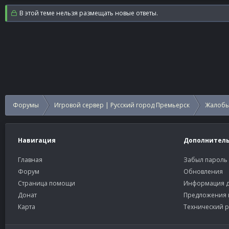
В этой теме нельзя размещать новые ответы.
Форумы
Игровой сервер | Русский город Премьерск
Жалобы
Навигация
Дополнител
Главная
Забыл пароль
Форум
Обновления
Страница помощи
Информация д
Донат
Предложения 
Карта
Технический р