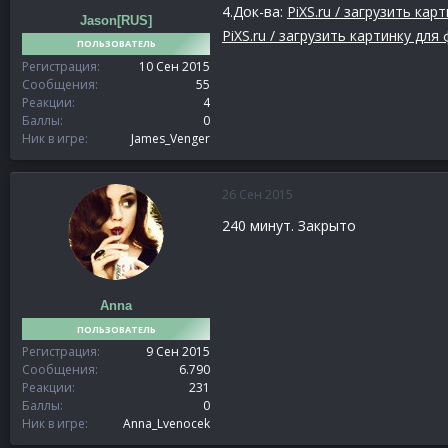
4.Док-ва:
PiXS.ru / загрузить ка
Jason[RUS]
PiXS.ru / загрузить картинку д
ПОЛЬЗОВАТЕЛЬ
Регистрация
10 Сен 2015
Сообщения
55
Реакции
4
Баллы
0
Ник в игре
James_Venger
26 Сен 2015
240 минут. Закрыто
Anna
ПОЛЬЗОВАТЕЛЬ
Регистрация
9 Сен 2015
Сообщения
6.790
Реакции
231
Баллы
0
Ник в игре
Anna_Lvenocek