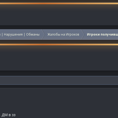
 | Нарушения | Обманы
Жалобы на Игроков
Игроки получив
, ДМ в зз