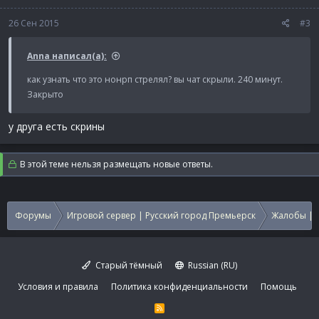
26 Сен 2015
#3
Anna написал(а):
как узнать что это нонрп стрелял? вы чат скрыли. 240 минут.
Закрыто
у друга есть скрины
В этой теме нельзя размещать новые ответы.
Форумы
Игровой сервер | Русский город Премьерск
Жалобы | 
Старый тёмный
Russian (RU)
Условия и правила
Политика конфиденциальности
Помощь
R
S