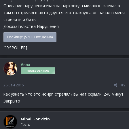
Описание нарушения:ехал на парковку в миланск . заехал а
там он стрелял в авто друга я его толкнул а он начал в меня
стрелять и бить
Доказательства Нарушения:
Спойлер:
[SPOILER="Док-ва
"][/SPOILER]
Anna
ПОЛЬЗОВАТЕЛЬ
26 Сен 2015
#2
как узнать что это нонрп стрелял? вы чат скрыли. 240 минут.
Закрыто
Mihail Fonvizin
Гость