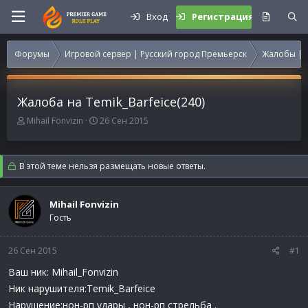
Вход
Регистрация
Форумы
Игровой сервер | Русский город Премьерск
Жалобы | 
Жалоба на Temik_Barfeice(240)
А
Д
Mihail Fonvizin
26 Сен 2015
в
а
т
т
о
а
В этой теме нельзя размещать новые ответы.
р
н
т
а
е
ч
Mihail Fonvizin
м
а
Гость
ы
л
а
26 Сен 2015
#1
Ваш ник: Mihail_Fonvizin
Ник нарушителя:Temik_Barfeice
Нарушение:нон-рп удары , нон-рп стрельба .