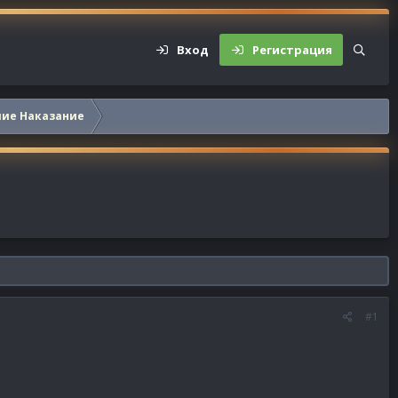
Вход
Регистрация
шие Наказание
#1