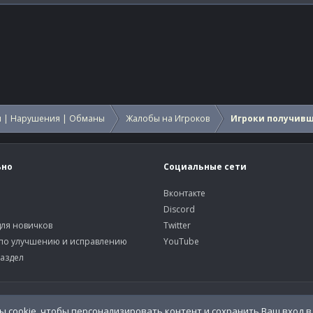
 | Нарушения | Обманы
Жалобы на Игроков
Игроки получив
ьно
Социальные сети
Вконтакте
Discord
ля новичков
Twitter
по улучшению и исправлению
YouTube
аздел
У
 cookie, чтобы персонализировать контент и сохранить Ваш вход в 