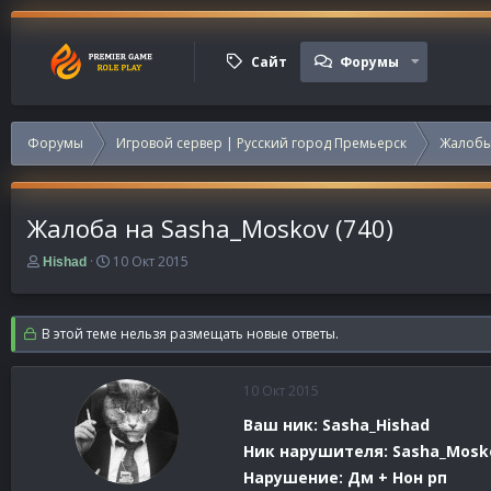
Сайт
Форумы
Форумы
Игровой сервер | Русский город Премьерск
Жалобы
Жалоба на Sasha_Moskov (740)
А
Д
10 Окт 2015
Hishad
в
а
т
т
о
а
В этой теме нельзя размещать новые ответы.
р
н
т
а
е
ч
10 Окт 2015
м
а
ы
л
Ваш ник: Sasha_Hishad
а
Ник нарушителя: Sasha_Mosk
Нарушение: Дм + Нон рп