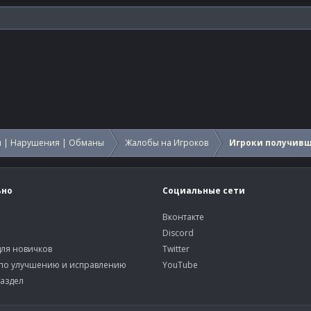
 | Нарушения | Обманы
Жалобы на Игроков
Игроки получив
ьно
Социальные сети
Вконтакте
Discord
ля новичков
Twitter
по улучшению и исправлению
YouTube
аздел