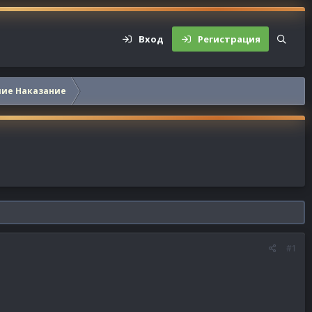
Вход
Регистрация
шие Наказание
#1