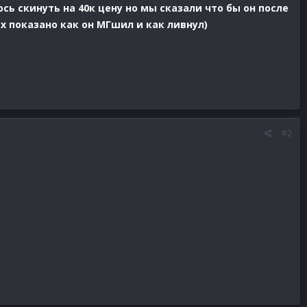
ь скинуть на 40к цену но мы сказали что бы он после
х показано как он МГшил и как ливнул)
#2