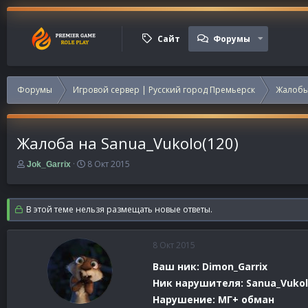
Сайт
Форумы
Форумы
Игровой сервер | Русский город Премьерск
Жалобы
Жалоба на Sanua_Vukolo(120)
А
Д
8 Окт 2015
Jok_Garrix
в
а
т
т
о
а
В этой теме нельзя размещать новые ответы.
р
н
т
а
е
ч
8 Окт 2015
м
а
ы
л
Ваш ник: Dimon_Garrix
а
Ник нарушителя: Sanua_Vuko
Нарушение: МГ+ обман