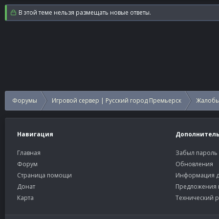
В этой теме нельзя размещать новые ответы.
Форумы
Игровой сервер | Русский город Премьерск
Жалобы
Навигация
Дополнител
Главная
Забыл пароль
Форум
Обновления
Страница помощи
Информация д
Донат
Предложения 
Карта
Технический р