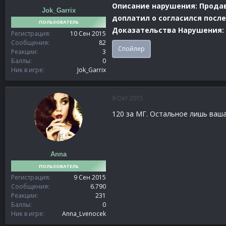
Описание нарушения: Продава
Jok_Garrix
доплатил о согласился после
ПОЛЬЗОВАТЕЛЬ
Доказательства Нарушения:
Регистрация
10 Сен 2015
Сообщения
82
Спойлер
Реакции
3
Баллы
0
Ник в игре
Jok_Garrix
9 Окт 2015
120 за МГ. Остальное лишь ваша
Anna
ПОЛЬЗОВАТЕЛЬ
Регистрация
9 Сен 2015
Сообщения
6.790
Реакции
231
Баллы
0
Ник в игре
Anna_Lvenocek