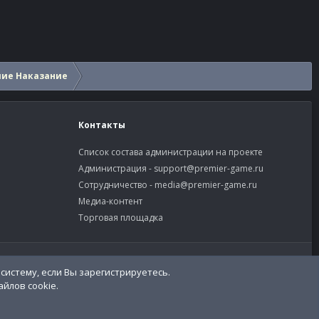
шие Наказание
Контакты
Список состава администрации на проекте
Администрация -
support@premier-game.ru
Сотрудничество -
media@premier-game.ru
Медиа-контент
Торговая площадка
словия и правила
Политика конфиденциальности
Помощь
R
S
S