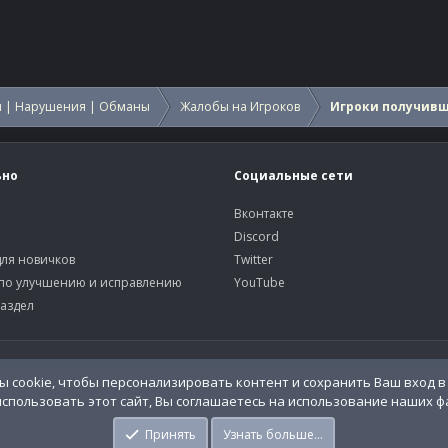
 | Нарушения | Обманы
Жалобы на Игроков
Игроки получив
ьно
Социальные сети
Вконтакте
Discord
ля новичков
Twitter
по улучшению и исправлению
YouTube
аздел
У
o.Info