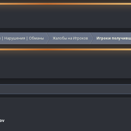
 | Нарушения | Обманы
Жалобы на Игроков
Игроки получив
ov