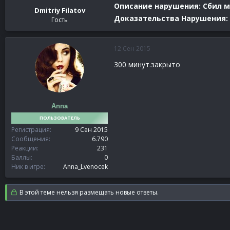
Описание нарушения: Сбил ме
Dmitriy Filatov
Доказательства Нарушения:
Гость
12 Сен 2015
300 минут.закрыто
Anna
ПОЛЬЗОВАТЕЛЬ
Регистрация
9 Сен 2015
Сообщения
6.790
Реакции
231
Баллы
0
Ник в игре
Anna_Lvenocek
В этой теме нельзя размещать новые ответы.