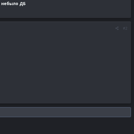
ы небыло ДБ
#2