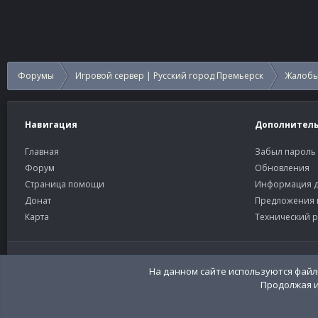
Форумы
Игровой сервер | Русский город Премьерск
Жалобы
Навигация
Дополнител
Главная
Забыл пароль
Форум
Обновления
Страница помощи
Информация д
Донат
Предложения 
Карта
Технический р
Старый тёмный
Russian (RU)
Community platform by XenForo®
© 2010-2026 XenForo Ltd
Перевод:
XenFor