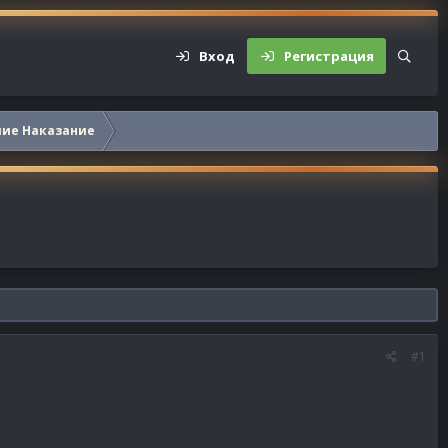
Вход
Регистрация
шие Наказание
#1