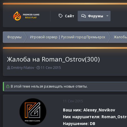
Сайт
Форумы
Форумы
Игровой сервер | Русский город Премьерск
Жалобы
Жалоба на Roman_Ostrov(300)
А
Д
Dmitriy Filatov
11 Сен 2015
в
а
т
т
о
а
В этой теме нельзя размещать новые ответы.
р
н
т
а
е
ч
11 Сен 2015
м
а
ы
л
Ваш ник: Alexey_Novikov
а
Ник нарушителя: Roman_Ostr
Нарушение: DB