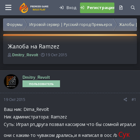
Вход
Регистрация
Форумы
Игровой сервер | Русский город Премьерск
Жалобы | 
Жалоба на Ramzez
А
Д
19 Окт 2015
Dmitry_Revolt
в
а
т
т
о
а
р
н
Dmitry_Revolt
т
а
ПОЛЬЗОВАТЕЛЬ
е
ч
м
а
19 Окт 2015
ы
л
#1
а
Ваш ник: Dima_Revolt
Ник администратора: Ramzez
Суть: Играл рп,друга позвал кассиром что бы сомной играл,и
Сук
они с каким-то чуваком дрались,и я написал в оос /b