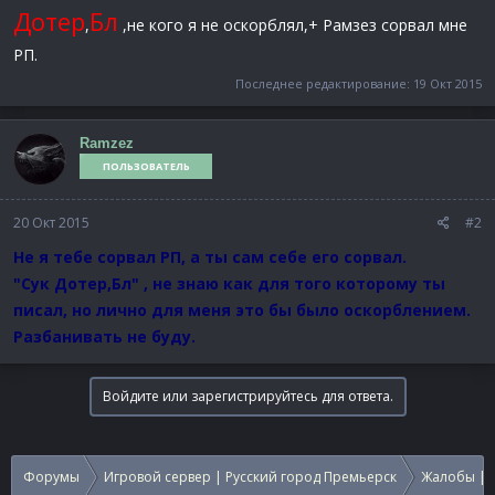
Дотер
Бл
,
,не кого я не оскорблял,+ Рамзез сорвал мне
РП.
Последнее редактирование:
19 Окт 2015
Ramzez
ПОЛЬЗОВАТЕЛЬ
20 Окт 2015
#2
Не я тебе сорвал РП, а ты сам себе его сорвал.
"Сук Дотер,Бл" , не знаю как для того которому ты
писал, но лично для меня это бы было оскорблением.
Разбанивать не буду.
Войдите или зарегистрируйтесь для ответа.
Форумы
Игровой сервер | Русский город Премьерск
Жалобы | 