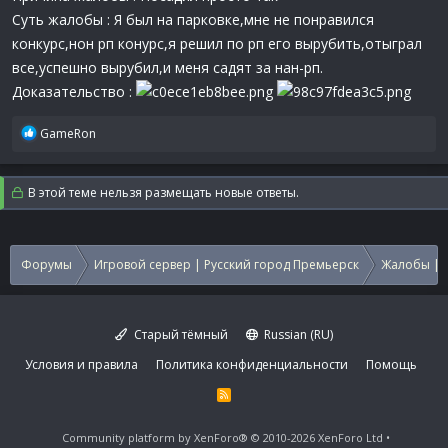
Суть жалобы : Я был на парковке,мне не понравился
конкурс,нон рп конурс,я решил по рп его вырубить,отыграл
все,успешно вырубил,и меня садят за нан-рп.
Доказательство :
Р
GameRon
е
а
к
В этой теме нельзя размещать новые ответы.
ц
и
и
:
Форумы
Игровой сервер | Русский город Премьерск
Жалобы | 
Старый тёмный
Russian (RU)
Условия и правила
Политика конфиденциальности
Помощь
R
S
S
Community platform by XenForo®
© 2010-2026 XenForo Ltd