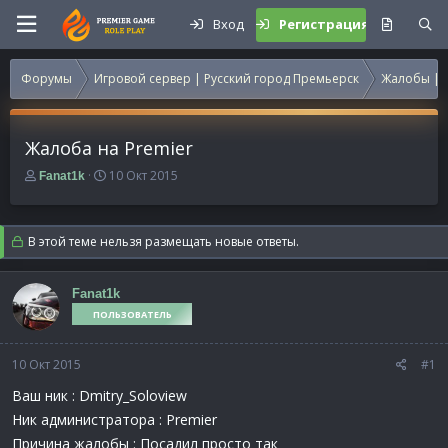
Вход
Регистрация
Форумы
Игровой сервер | Русский город Премьерск
Жалобы | 
Жалоба на Premier
А
Д
10 Окт 2015
Fanat1k
в
а
т
т
о
а
В этой теме нельзя размещать новые ответы.
р
н
т
а
е
ч
Fanat1k
м
а
ПОЛЬЗОВАТЕЛЬ
ы
л
а
10 Окт 2015
#1
Ваш ник : Dmitry_Soloview
Ник администратора : Premier
Причина жалобы : Посадил просто так