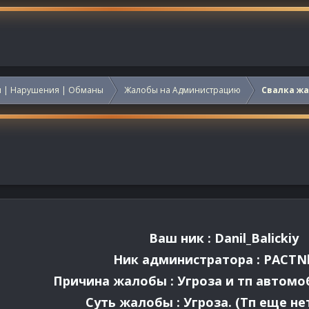
 | Нарушения | Обманы
Жалобы на Администрацию
Свалка ж
Ваш ник : Danil_Balickiy
Ник администратора : PACTNl
Причина жалобы : Угроза и тп автомоб
Суть жалобы : Угроза. (Тп еще нет