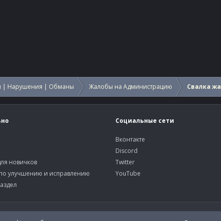
 | Нарушения | Обманы
Жалобы на Администрацию
Свалка ж
ьно
Социальные сети
Вконтакте
Discord
ля новичков
Twitter
по улучшению и исправлению
YouTube
аздел