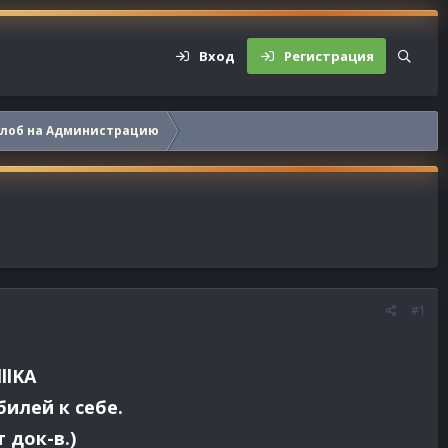
Вход
Регистрация
алоб на Администрацию
#1
llKA
илей к себе.
 док-в.)