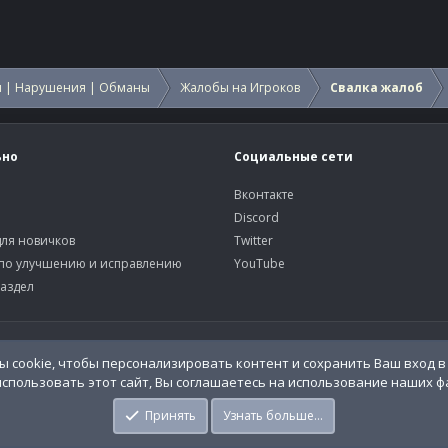
 | Нарушения | Обманы
Жалобы на Игроков
Свалка жалоб
ьно
Социальные сети
Вконтакте
Discord
ля новичков
Twitter
по улучшению и исправлению
YouTube
аздел
У
o.Info