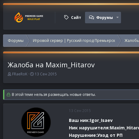
Сайт
Форумы
Форумы
Игровой сервер | Русский город Премьерск
Жалобы
Жалоба на Maxim_Hitarov
А
Д
FRaeRoK
13 Сен 2015
в
а
т
т
о
а
В этой теме нельзя размещать новые ответы.
р
н
т
а
е
ч
13 Сен 2015
м
а
ы
л
Ваш ник:Igor_Isaev
а
Ник нарушителя:Maxim_Hitar
Нарушение:Уход от РП