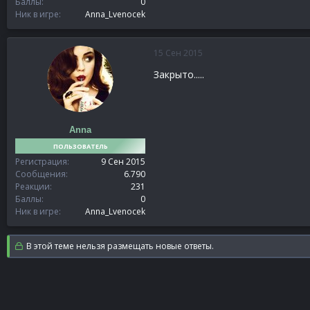
Баллы
0
Ник в игре
Anna_Lvenocek
15 Сен 2015
Закрыто.....
Anna
ПОЛЬЗОВАТЕЛЬ
Регистрация
9 Сен 2015
Сообщения
6.790
Реакции
231
Баллы
0
Ник в игре
Anna_Lvenocek
В этой теме нельзя размещать новые ответы.