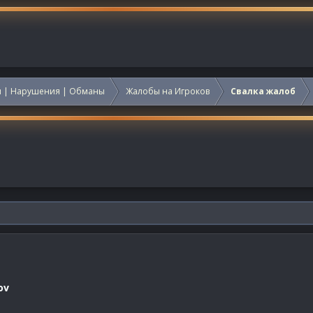
 | Нарушения | Обманы
Жалобы на Игроков
Свалка жалоб
ov