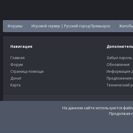
Форумы
Игровой сервер | Русский город Премьерск
Жалобы
Навигация
Дополнител
Главная
Забыл пароль
Форум
Обновления
Страница помощи
Информация д
Донат
Предложения 
Карта
Технический р
Старый тёмный
Russian (RU)
Community platform by XenForo®
© 2010-2026 XenForo Ltd
Перевод:
XenFor