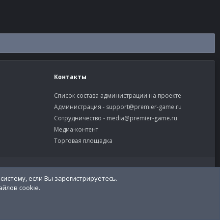
Контакты
Список состава администрации на проекте
Администрация -
support@premier-game.ru
Сотрудничество -
media@premier-game.ru
Медиа-контент
Торговая площадка
словия и правила
Политика конфиденциальности
Помощь
R
S
S