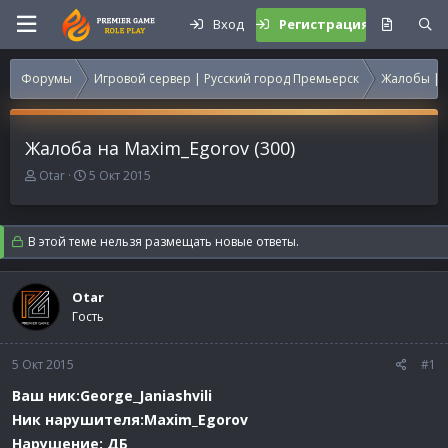
Вход
Регистрация
Форумы
Игровой сервер | Русский город Премьерск
Жалобы | 
Жалоба на Maxim_Egorov (300)
А
Д
Otar
5 Окт 2015
в
а
т
т
о
а
В этой теме нельзя размещать новые ответы.
р
н
т
а
е
ч
Otar
м
а
Гость
ы
л
а
5 Окт 2015
#1
Ваш ник:George_Janiashvili
Ник нарушителя:Maxim_Egorov
Нарушение: ДБ