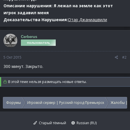
Описание нарушения: Я лежал на земле как этот
игрок задавил меня
Доказательства Нарушения:
Отар Джаниашвили
Cerberus
ПОЛЬЗОВАТЕЛЬ
5 Окт 2015
#2
300 минут. Закрыто.
В этой теме нельзя размещать новые ответы.
Форумы
Игровой сервер | Русский город Премьерск
Жалобы | 
Старый тёмный
Russian (RU)