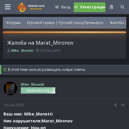
Вход
Регистрация
Форумы
Игровой сервер | Русский город Премьерск
Жалобы | 
Жалоба на Marat_Mironov
А
Д
19 Сен 2015
Mike_Monetti
в
а
т
т
о
а
В этой теме нельзя размещать новые ответы.
р
н
т
а
е
ч
Mike_Monetti
м
а
ПОЛЬЗОВАТЕЛЬ
ы
л
а
19 Сен 2015
#1
Ваш ник: Mike_Monetti
Ник нарушителя:Marat_Mironov
Нарушение: Нон-рп