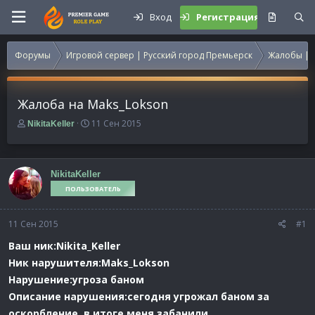
Вход
Регистрация
Форумы
Игровой сервер | Русский город Премьерск
Жалобы | 
Жалоба на Maks_Lokson
А
Д
11 Сен 2015
NikitaKeller
в
а
т
т
о
а
р
н
NikitaKeller
т
а
ПОЛЬЗОВАТЕЛЬ
е
ч
м
а
11 Сен 2015
ы
л
#1
а
Ваш ник:Nikita_Keller
Ник нарушителя:Maks_Lokson
Нарушение:угроза баном
Описание нарушения:сегодня угрожал баном за
оскорбление, в итоге меня забанили