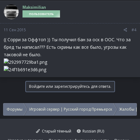
к
Maksimilian
ц
ПОЛЬЗОВАТЕЛЬ
и
и
:
11 Сен 2015
#4
(( Сорри за Оффтоп )) Ты получил бан за оск в OOC. Что за
бред ты написал??? Есть скрины как все было, угрозы как
таковой не было.
Войдите или зарегистрируйтесь для ответа.
Форумы
Игровой сервер | Русский город Премьерск
Жалобы | 
Старый тёмный
Russian (RU)