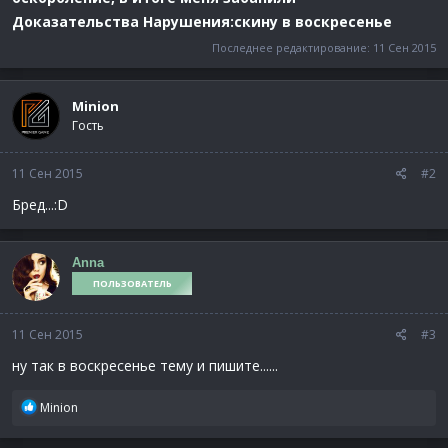
Доказательства Нарушения:скину в воскресенье
Последнее редактирование:
11 Сен 2015
Minion
Гость
11 Сен 2015
#2
Бред...:D
Anna
ПОЛЬЗОВАТЕЛЬ
11 Сен 2015
#3
ну так в воскресенье тему и пишите......
Р
Minion
е
а