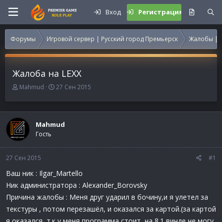
Вход
Регистрация
Форумы
Игровой сервер | Русский город Премьерск
Жалобы | 
Жалоба на LEXX
А
Д
Mahmud
27 Сен 2015
в
а
т
т
о
а
р
н
Mahmud
т
а
Гость
е
ч
м
а
27 Сен 2015
ы
л
#1
а
Ваш ник : Ilgar_Martello
Ник администратора : Alexander_Borovsky
Причина жалобы : Меня друг ударил в бочину,и я улетел за
текстуры , потом перезашёл, и оказался за картой.(за картой
я оказался, т.к у меня программа стоит, на 8.1 винде не могу