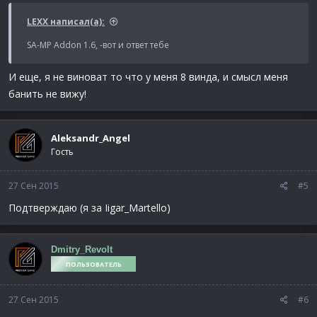
LEXX написал(а):
SA-MP Addon 1.6, -вот и ответ тебе
И еще, я не виноват то что у меня 8 винда, и смысл меня
банить не вижу!
Aleksandr_Angel
Гость
27 Сен 2015
#5
Подтверждаю (я за Iigar_Martello)
Dmitry_Revolt
ПОЛЬЗОВАТЕЛЬ
27 Сен 2015
#6