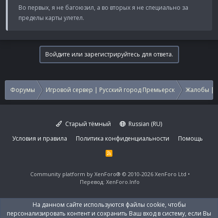
Во первых, я не багоюзил, а во вторых я не специально за
пределы карты улетел.
Войдите или зарегистрируйтесь для ответа.
Форумы
Игровой сервер | Русский город Премьерск
Жалобы | 
Старый тёмный
Russian (RU)
Условия и правила
Политика конфиденциальности
Помощь
R
S
S
Community platform by XenForo®
© 2010-2026 XenForo Ltd
Перевод:
XenForo.Info