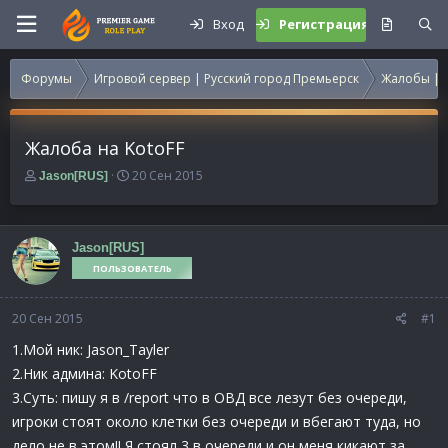
Вход
Регистрация
Форумы
Игровой сервер | Русский город Премьерск
Жалобы | 
Жалоба на KotoFF
А
Д
20 Сен 2015
Jason[RUS]
в
а
т
т
о
а
р
н
Jason[RUS]
т
а
ПОЛЬЗОВАТЕЛЬ
е
ч
м
а
20 Сен 2015
ы
л
#1
а
1.Мой ник: Jason_Tayler
2.Ник админа: KotoFF
3.Суть: пишу я в /report что в ОВД все лезут без очереди,
игроки стоят около клетки без очереди и вбегают туда, но
дело не в этом!! Я стоял 3 в очереди и он меня кикают за