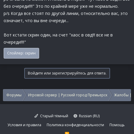
без очереди!!!!" Это по крайней мере уже не нормально.
p/s Когда все стоят по другой линии, относительно вас, это
означает, что вы вне очереди...
Вот кстати скрин один, на счет "хаос в овд!!! все не в
очереди!!!!"
Спойлер:
скрин
Войдите или зарегистрируйтесь для ответа.
Форумы
Игровой сервер | Русский город Премьерск
Жалобы | 
Старый тёмный
Russian (RU)
Условия и правила
Политика конфиденциальности
Помощь
R