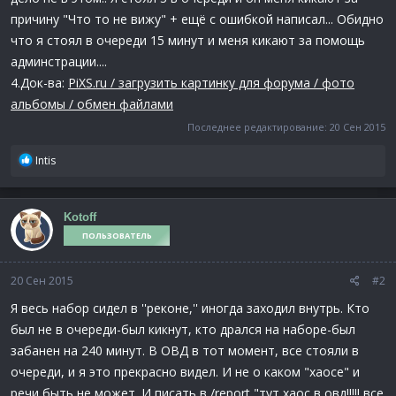
причину "Что то не вижу" + ещё с ошибкой написал... Обидно
что я стоял в очереди 15 минут и меня кикают за помощь
админстрации....
4.Док-ва:
PiXS.ru / загрузить картинку для форума / фото
альбомы / обмен файлами
Последнее редактирование:
20 Сен 2015
Р
Intis
е
а
к
Kotoff
ц
ПОЛЬЗОВАТЕЛЬ
и
и
:
20 Сен 2015
#2
Я весь набор сидел в ''реконе,'' иногда заходил внутрь. Кто
был не в очереди-был кикнут, кто дрался на наборе-был
забанен на 240 минут. В ОВД в тот момент, все стояли в
очереди, и я это прекрасно видел. И не о каком "хаосе" и
речи быть не может. И писать в /report "тут хаос в овд!!!!! все