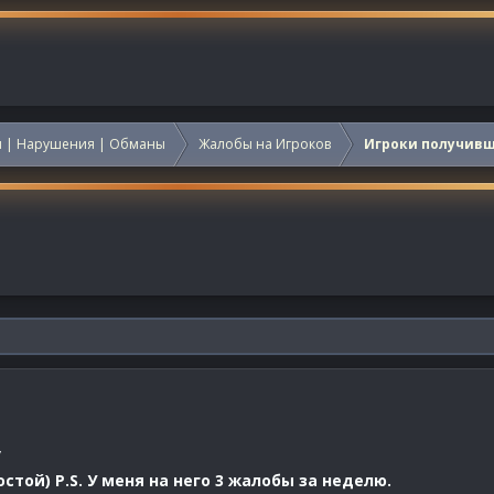
 | Нарушения | Обманы
Жалобы на Игроков
Игроки получив
v
ой) P.S. У меня на него 3 жалобы за неделю.