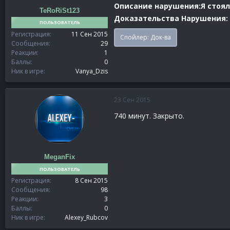
Описание нарушения:Я стоял 
TeRoRiSt123
Доказательства Нарушения:
ПОЛЬЗОВАТЕЛЬ
Регистрация
11 Сен 2015
Спойлер:
Док-ва
Сообщения
29
Реакции
1
Баллы
0
Ник в игре
Vanya_Dzis
23 Сен 2015
740 минут. Закрыто.
MeganFix
ПОЛЬЗОВАТЕЛЬ
Регистрация
8 Сен 2015
Сообщения
98
Реакции
3
Баллы
0
Ник в игре
Alexey_Rubcov