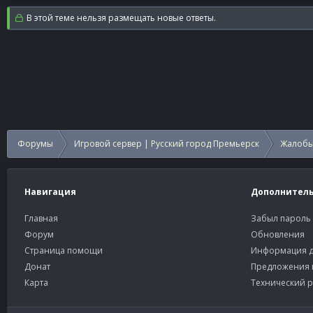
В этой теме нельзя размещать новые ответы.
Форумы
Игровой сервер | Русский город Премьерск
Жалобы
Навигация
Дополнител
Главная
Забыл пароль
Форум
Обновления
Страница помощи
Информация д
Донат
Предложения 
Карта
Технический р