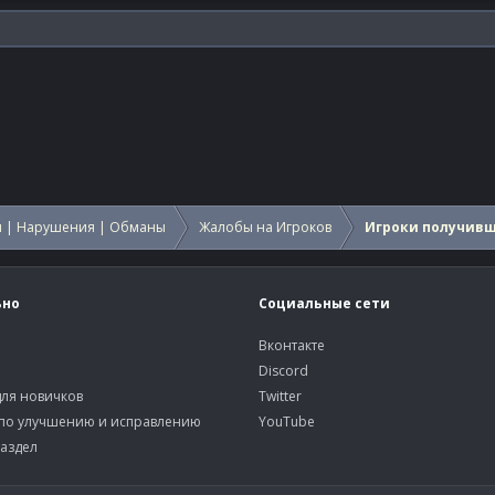
 | Нарушения | Обманы
Жалобы на Игроков
Игроки получив
ьно
Социальные сети
Вконтакте
Discord
ля новичков
Twitter
по улучшению и исправлению
YouTube
аздел