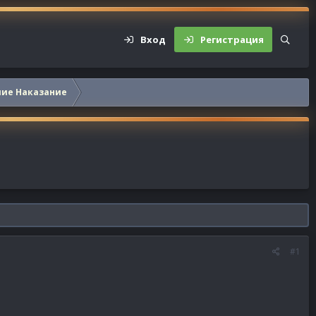
Вход
Регистрация
шие Наказание
#1