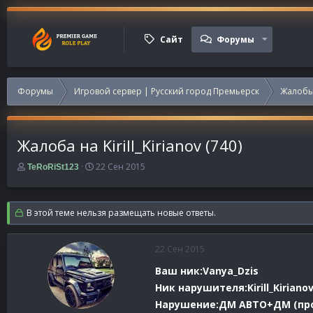
Сайт
Форумы
Форумы
Игровой сервер | Русский город Премьерск
Жалобы
Жалоба на Kirill_Kirianov (740)
А
Д
22 Сен 2015
TeRoRiSt123
в
а
т
т
о
а
В этой теме нельзя размещать новые ответы.
р
н
т
а
е
ч
22 Сен 2015
м
а
ы
л
Ваш ник:Vanya_Dzis
а
Ник нарушителя:Kirill_Kiriano
Нарушение:ДМ АВТО+ДМ (прост