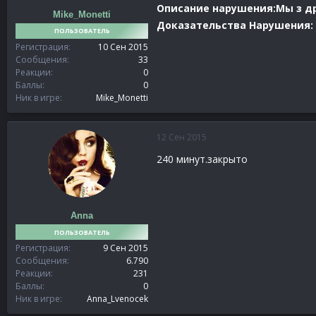
Описание нарушения:Мы з др
Mike_Monetti
Доказательства Нарушения:
ПОЛЬЗОВАТЕЛЬ
Регистрация
10 Сен 2015
Сообщения
33
Реакции
0
Баллы
0
Ник в игре
Mike_Monetti
12 Сен 2015
240 минут.закрыто
Anna
ПОЛЬЗОВАТЕЛЬ
Регистрация
9 Сен 2015
Сообщения
6.790
Реакции
231
Баллы
0
Ник в игре
Anna_Lvenocek