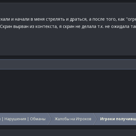
хали и начали в меня стрелять и драться, а после того, как "о
крин вырван из контекста, я скрин не делала т.к. не ожидала т
 | Нарушения | Обманы
Жалобы на Игроков
Игроки получив