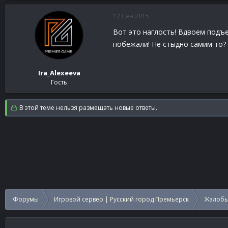
12 Сен 2015
Вот это наглость! Вдвоем подъе
побежали! Не стыдно самим то? С
Ira_Alexeeva
Гость
В этой теме нельзя размещать новые ответы.
Форумы
Игровой сервер | Русский город Премьерск
Жалобы