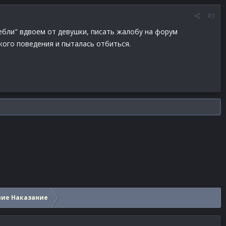
#3
гребли" вдвоем от девушки, писать жалобу на форум
акого поведения и пыталась отбиться.
шие Наказание