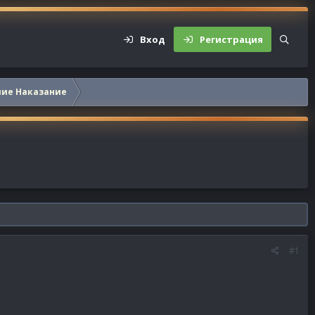
Вход
Регистрация
шие Наказание
#1