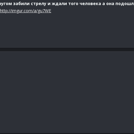
угом забили стрелу и ждали того человека а она подошл
http://imgur.com/a/gu7WE