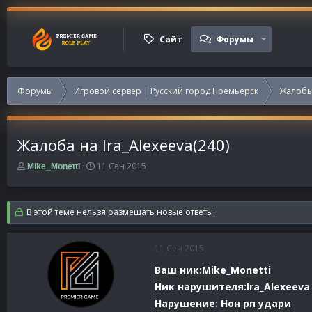
Сайт
Форумы
Форумы
Игровой сервер | Русский город Премьерск
Жалобы
Жалоба на Ira_Alexeeva(240)
А
Д
11 Сен 2015
Mike_Monetti
в
а
т
т
о
а
В этой теме нельзя размещать новые ответы.
р
н
т
а
е
ч
11 Сен 2015
м
а
ы
л
Ваш ник:Mike_Monetti
а
Ник нарушителя:Ira_Alexeeva
Нарушение: Нон рп удари