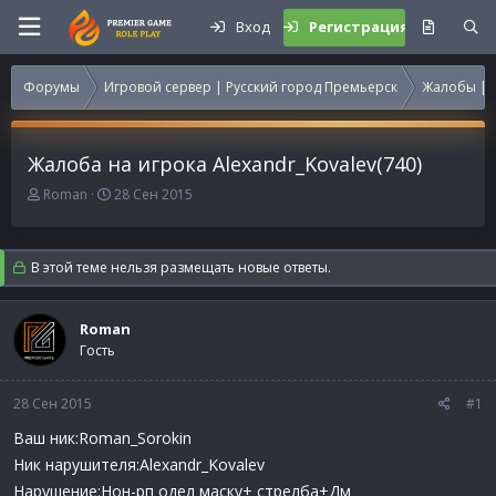
Вход
Регистрация
Форумы
Игровой сервер | Русский город Премьерск
Жалобы | 
Жалоба на игрока Alexandr_Kovalev(740)
А
Д
Roman
28 Сен 2015
в
а
т
т
о
а
В этой теме нельзя размещать новые ответы.
р
н
т
а
е
ч
Roman
м
а
Гость
ы
л
а
28 Сен 2015
#1
Ваш ник:Roman_Sorokin
Ник нарушителя:Alexandr_Kovalev
Нарушение:Нон-рп одел маску+ стрелба+Дм