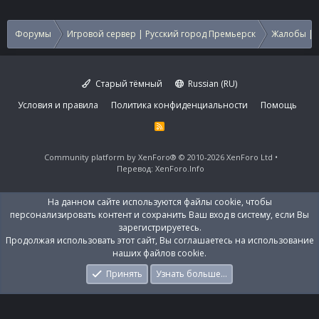
Форумы
Игровой сервер | Русский город Премьерск
Жалобы | 
Старый тёмный
Russian (RU)
Условия и правила
Политика конфиденциальности
Помощь
R
S
S
Community platform by XenForo®
© 2010-2026 XenForo Ltd
Перевод:
XenForo.Info
На данном сайте используются файлы cookie, чтобы
персонализировать контент и сохранить Ваш вход в систему, если Вы
зарегистрируетесь.
Продолжая использовать этот сайт, Вы соглашаетесь на использование
наших файлов cookie.
Принять
Узнать больше…