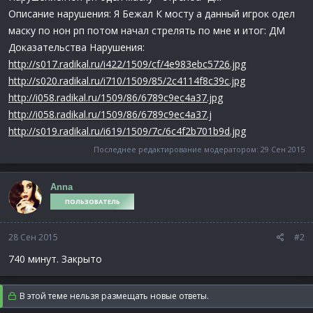
Описание нарушения: Я Бежал К мосту а данный игрок одел
маску по нон рп потом начал стрелять по мне и итог: ДМ
Доказательства Нарушения:
http://s017.radikal.ru/i422/1509/cf/4e983ebc5726.jpg
http://s020.radikal.ru/i710/1509/85/2c4114f8c39c.jpg
http://i058.radikal.ru/1509/86/6789c9ec4a37.jpg
http://i058.radikal.ru/1509/86/6789c9ec4a37.j
http://s019.radikal.ru/i619/1509/7c/6c4f2b701b9d.jpg
Последнее редактирование модератором:
29 Сен 2015
Anna
ПОЛЬЗОВАТЕЛЬ
28 Сен 2015
#2
740 минут. Закрыто
В этой теме нельзя размещать новые ответы.