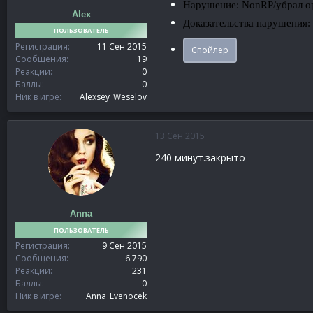
Нарушение: NonRP/убрал о
Alex
Доказательства нарушения:
ПОЛЬЗОВАТЕЛЬ
Регистрация
11 Сен 2015
Спойлер
Сообщения
19
Реакции
0
Баллы
0
Ник в игре
Alexsey_Weselov
13 Сен 2015
240 минут.закрыто
Anna
ПОЛЬЗОВАТЕЛЬ
Регистрация
9 Сен 2015
Сообщения
6.790
Реакции
231
Баллы
0
Ник в игре
Anna_Lvenocek