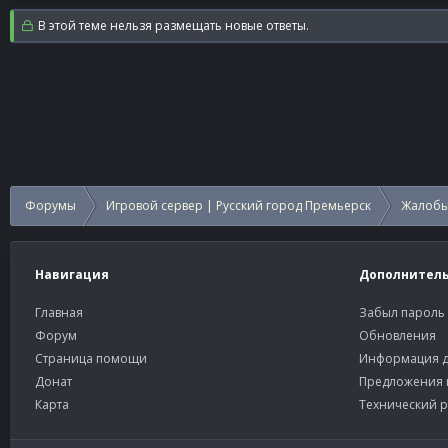
В этой теме нельзя размещать новые ответы.
Форумы
Игровой сервер | Русский город Премьерск
Жалобы
Навигация
Дополнител
Главная
Забыл пароль
Форум
Обновления
Страница помощи
Информация д
Донат
Предложения 
Карта
Технический р