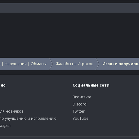
 | Нарушения | Обманы
Жалобы на Игроков
Игроки получив
ьно
Социальные сети
Вконтакте
Discord
ля новичков
Twitter
по улучшению и исправлению
YouTube
аздел