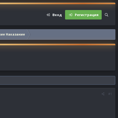
Вход
Регистрация
шие Наказание
#1