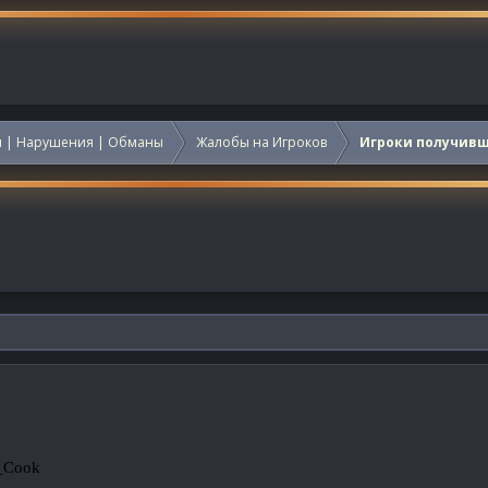
 | Нарушения | Обманы
Жалобы на Игроков
Игроки получив
_Cook