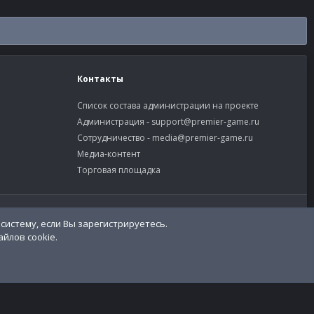
Контакты
Список состава администрации на проекте
Администрация -
support@premier-game.ru
Сотрудничество -
media@premier-game.ru
Медиа-контент
Торговая площадка
словия и правила
Политика конфиденциальности
Помощь
систему, если Вы зарегистрируетесь.
R
S
йлов cookie.
S