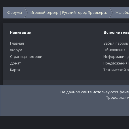
Форумы
Игровой сервер | Русский город Премьерск
Жалобы
Навигация
Дополнител
Главная
Забыл пароль
Форум
Обновления
Страница помощи
Информация д
Донат
Предложения 
Карта
Технический р
Старый тёмный
Russian (RU)
На данном сайте используются файлы
Продолжая и
Community platform by XenForo®
© 2010-2026 XenForo Ltd
Перевод:
XenFor