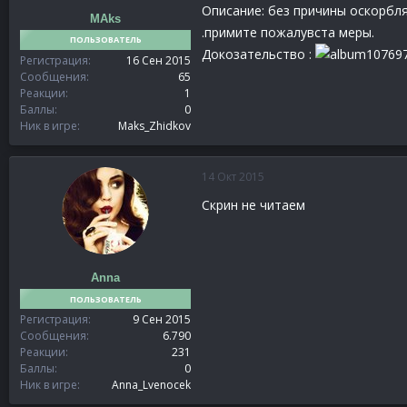
Описание: без причины оскорбля
MAks
.примите пожалувста меры.
ПОЛЬЗОВАТЕЛЬ
Докозательство :
Регистрация
16 Сен 2015
Сообщения
65
Реакции
1
Баллы
0
Ник в игре
Maks_Zhidkov
14 Окт 2015
Скрин не читаем
Anna
ПОЛЬЗОВАТЕЛЬ
Регистрация
9 Сен 2015
Сообщения
6.790
Реакции
231
Баллы
0
Ник в игре
Anna_Lvenocek