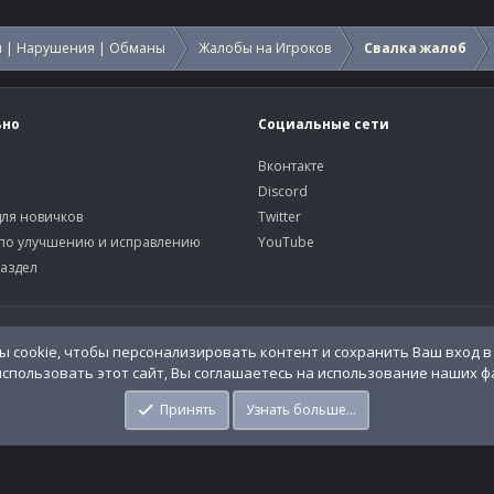
 | Нарушения | Обманы
Жалобы на Игроков
Свалка жалоб
ьно
Социальные сети
Вконтакте
Discord
ля новичков
Twitter
по улучшению и исправлению
YouTube
аздел
У
 cookie, чтобы персонализировать контент и сохранить Ваш вход в 
спользовать этот сайт, Вы соглашаетесь на использование наших фа
o.Info
Принять
Узнать больше…