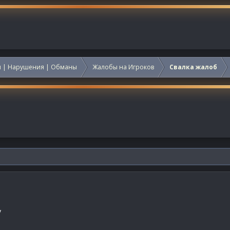
 | Нарушения | Обманы
Жалобы на Игроков
Свалка жалоб
v