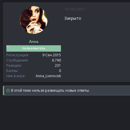
16 Окт 2015
Закрыто
Anna
ПОЛЬЗОВАТЕЛЬ
Регистрация
9 Сен 2015
Сообщения
6.790
Реакции
231
Баллы
0
Ник в игре
Anna_Lvenocek
В этой теме нельзя размещать новые ответы.