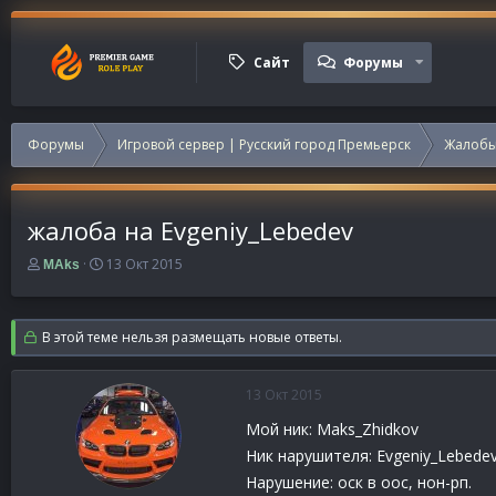
Сайт
Форумы
Форумы
Игровой сервер | Русский город Премьерск
Жалобы
жалоба на Evgeniy_Lebedev
А
Д
13 Окт 2015
MAks
в
а
т
т
о
а
В этой теме нельзя размещать новые ответы.
р
н
т
а
е
ч
13 Окт 2015
м
а
ы
л
Мой ник: Maks_Zhidkov
а
Ник нарушителя: Evgeniy_Lebede
Нарушение: оск в оос, нон-рп.