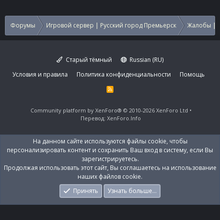
Форумы
Игровой сервер | Русский город Премьерск
Жалобы | 
Старый тёмный
Russian (RU)
Условия и правила
Политика конфиденциальности
Помощь
R
S
S
Community platform by XenForo®
© 2010-2026 XenForo Ltd
Перевод:
XenForo.Info
На данном сайте используются файлы cookie, чтобы
персонализировать контент и сохранить Ваш вход в систему, если Вы
зарегистрируетесь.
Продолжая использовать этот сайт, Вы соглашаетесь на использование
наших файлов cookie.
Принять
Узнать больше…