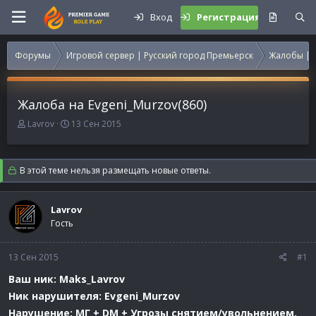
Вход
Регистрация
Форумы
Игровой сервер | Русский город Премьерск
Жалобы | 
Жалоба на Evgeni_Murzov(860)
А
Д
Lavrov
13 Сен 2015
в
а
т
т
о
а
В этой теме нельзя размещать новые ответы.
р
н
т
а
е
ч
Lavrov
м
а
Гость
ы
л
а
13 Сен 2015
#1
Ваш ник: Maks_Lavrov
Ник нарушителя: Evgeni_Murzov
Нарушение: МГ + DM + Угрозы снятием/увольнением.