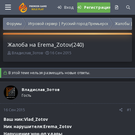
Вход
Регистрация
Форумы
Игровой сервер | Русский город Премьерск
Жалобы | 
Жалоба на Erema_Zotov(240)
А
Д
Владислав_Зотов
16 Сен 2015
в
а
т
т
о
а
В этой теме нельзя размещать новые ответы.
р
н
т
а
е
ч
Владислав_Зотов
м
а
Гость
ы
л
а
16 Сен 2015
#1
Ваш ник:Vlad_Zotov
Ник нарушителя:Erema_Zotov
Нарушение:нон-рп удары