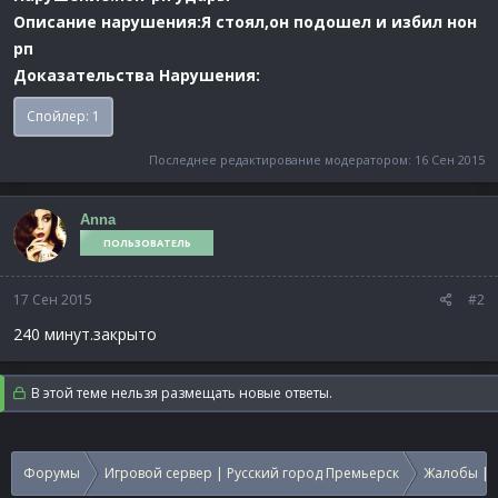
Описание нарушения:Я стоял,он подошел и избил нон
рп
Доказательства Нарушения:
Спойлер:
1
Последнее редактирование модератором:
16 Сен 2015
Anna
ПОЛЬЗОВАТЕЛЬ
17 Сен 2015
#2
240 минут.закрыто
В этой теме нельзя размещать новые ответы.
Форумы
Игровой сервер | Русский город Премьерск
Жалобы | 