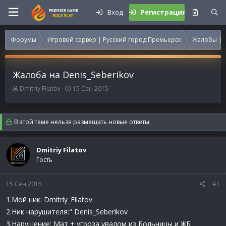
Вход
Регистрация
Форумы
Игровой сервер | Русский город Премьерск
Жалобы | 
Жалоба на Denis_Seberikov
А
Д
Dmitriy Filatov
15 Сен 2015
в
а
т
т
о
а
В этой теме нельзя размещать новые ответы.
р
н
т
а
е
ч
Dmitriy Filatov
м
а
Гость
ы
л
а
15 Сен 2015
#1
1.Мой ник: Dmitriy_Filatov
2.Ник нарушителя:" Denis_Seberikov
3.Нарушение: Мат + угроза увалом из Больницы и ЖБ