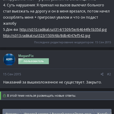
4. Суть нарушения: Я приехал на вызов вылечил больного
стал выезжать на дорогу и он в меня врезался, потом начел
оскорблять меня + пригрозил увалом и что он подаст
жалобу
5.Док-ва:
http://s010.radikal.ru/i314/1509/5e/64644fe1b35d.jpg
http://s013.radikal.ru/i323/1509/6b/8db4047ef542.jpg
Последнее редактирование модератором:
15 Сен 2015
MeganFix
ПОЛЬЗОВАТЕЛЬ
15 Сен 2015
#2
Наказаний за вышеизложенное не существует. Закрыто.
В этой теме нельзя размещать новые ответы.
Форумы
Игровой сервер | Русский город Премьерск
Жалобы | 