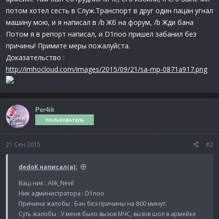
потом хотел сесть в Служ.Транспорт в друг один пацан угнал
машину мою, и я написал в /b Жб на форум, /b Жди бана
Потом я в репорт написал, и D1noo пришел забанил без
причины! Примите меры пожалуйста.
Доказательство :
http://imhocloud.com/images/2015/09/21/sa-mp-0871a917.png
Per4ik
ПОЛЬЗОВАТЕЛЬ
21 Сен 2015
#2
dedoK написал(а):
Ваш ник : Alik_Nevil
Ник администратора : D1noo
Причина жалобы : Бан без причины на 800 минут.
Суть жалобы : У меня было вызов МЧС, вызов шол в армейке