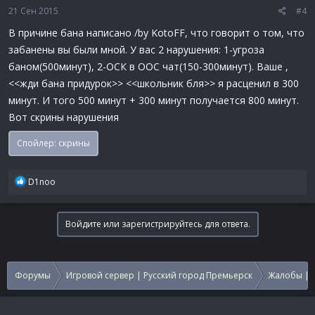
21 Сен 2015
#4
В причине бана написано /by KotoFF, что говорит о том, что
забанены вы были мной. У вас 2 нарушения: 1-угроза
баном(500минут), 2-ОСК в ООС чат(150-300минут). Ваше ,
<<жди бана придурок>> <<школьник бля>> я расценил в 300
минут. И того 500 минут + 300 минут получается 800 минут.
Вот скрины нарушения
Спойлер:
скрины
Р
D1noo
е
а
к
Войдите или зарегистрируйтесь для ответа.
ц
и
и
:
Форумы
Игровой сервер | Русский город Премьерск
Жалобы | 