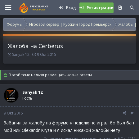
Вход
Регистрация
Форумы
Игровой сервер | Русский город Премьерск
Жалобы | 
Жалоба на Cerberus
А
Д
Sanyak 12
9 Окт 2015
в
а
т
т
о
а
В этой теме нельзя размещать новые ответы.
р
н
т
а
е
ч
Sanyak 12
м
а
Гость
ы
л
а
9 Окт 2015
#1
Забанил за жалобу на форуме я неделю не играл бо был бан
мой ник Olexandr Krysa и я искал никакой жалобы нету
Последнее редактирование модератором:
9 Окт 2015