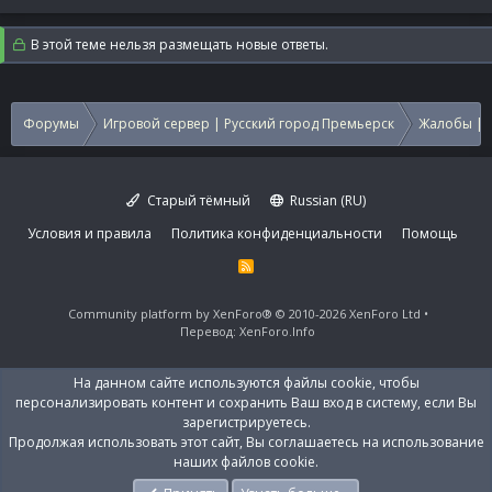
В этой теме нельзя размещать новые ответы.
Форумы
Игровой сервер | Русский город Премьерск
Жалобы | 
Старый тёмный
Russian (RU)
Условия и правила
Политика конфиденциальности
Помощь
R
S
S
Community platform by XenForo®
© 2010-2026 XenForo Ltd
Перевод:
XenForo.Info
На данном сайте используются файлы cookie, чтобы
персонализировать контент и сохранить Ваш вход в систему, если Вы
зарегистрируетесь.
Продолжая использовать этот сайт, Вы соглашаетесь на использование
наших файлов cookie.