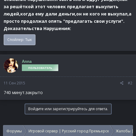
за решёткой этот человек предлагает выкупить
людей,когда ему дали деньги,он не кого не выкупал,а
просто продолжал опять "предлагать свои услуги".
Доказательства Нарушения:
Спойлер:
Тык
Anna
ПОЛЬЗОВАТЕЛЬ
11 Сен 2015
#2
740 минут.закрыто
Войдите или зарегистрируйтесь для ответа.
Форумы
Игровой сервер | Русский город Премьерск
Жалобы | 