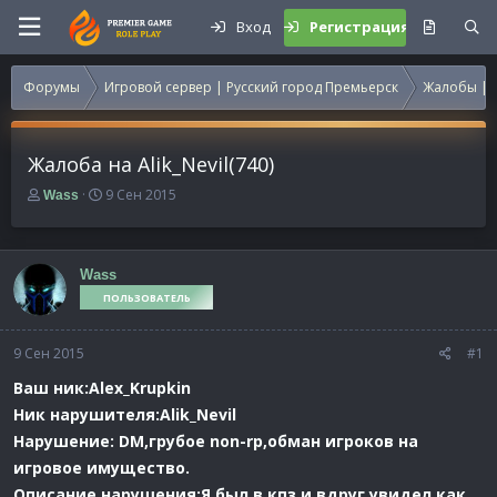
Вход
Регистрация
Форумы
Игровой сервер | Русский город Премьерск
Жалобы | 
Жалоба на Alik_Nevil(740)
А
Д
9 Сен 2015
Wass
в
а
т
т
о
а
р
н
Wass
т
а
ПОЛЬЗОВАТЕЛЬ
е
ч
м
а
9 Сен 2015
ы
л
#1
а
Ваш ник:Alex_Krupkin
Ник нарушителя:Alik_Nevil
Нарушение: DM,грубое non-rp,обман игроков на
игровое имущество.
Описание нарушения:Я был в кпз и вдруг увидел,как