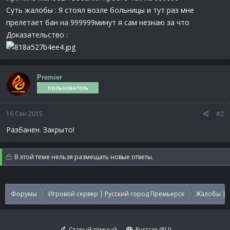
Суть жалобы : Я стоял возле больницы и тут раз мне
прелетает бан на 999999минут я сам незнаю за что
Доказательство :
Premier
ПОЛЬЗОВАТЕЛЬ
16 Сен 2015
#2
Разбанен. Закрыто!
В этой теме нельзя размещать новые ответы.
Форумы
Игровой сервер | Русский город Премьерск
Жалобы | 
Старый тёмный
Russian (RU)