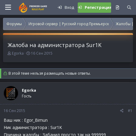
Вход
Регистрация
Форумы
Игровой сервер | Русский город Премьерск
Жалобы | 
Жалоба на администратора Sur1K
А
Д
Egorka
16 Сен 2015
в
а
т
т
о
а
В этой теме нельзя размещать новые ответы.
р
н
т
а
е
ч
Egorka
м
а
Гость
ы
л
а
16 Сен 2015
#1
Ваш ник : Egor_Bimun
Ник администратора : Sur1K
Причина жалобы : Забанил просто так на 999999