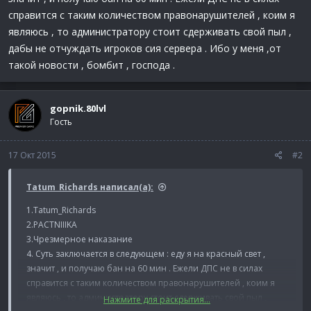
справится с таким количеством правонарушителей , коим я
являюсь , то администратору стоит сдерживать свой пыл ,
дабы не отчуждать игроков сия сервера . Ибо у меня ,от
такой новости , бомбит , господа .
gopnik.80lvl
Гость
17 Окт 2015
#2
Tatum_Richards написал(а):
1.Tatum_Richards
2.PACTNIIIKA
3.Чрезмерное наказание
4. Суть заключается в следующем : еду я на красный свет ,
значит , и получаю бан на 60 мин . Ежели ДПС не в силах
справится с таким количеством правонарушителей , коим я
являюсь , то администратору стоит сдерживать свой пыл ,
Нажмите для раскрытия...