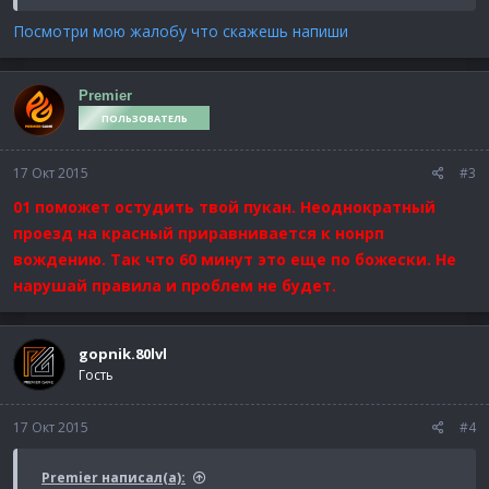
дабы не отчуждать игроков сия сервера . Ибо у меня ,от такой
новости , бомбит , господа .
Посмотри мою жалобу что скажешь напиши
Premier
ПОЛЬЗОВАТЕЛЬ
17 Окт 2015
#3
01 поможет остудить твой пукан. Неоднократный
проезд на красный приравнивается к нонрп
вождению. Так что 60 минут это еще по божески. Не
нарушай правила и проблем не будет.
gopnik.80lvl
Гость
17 Окт 2015
#4
Premier написал(а):