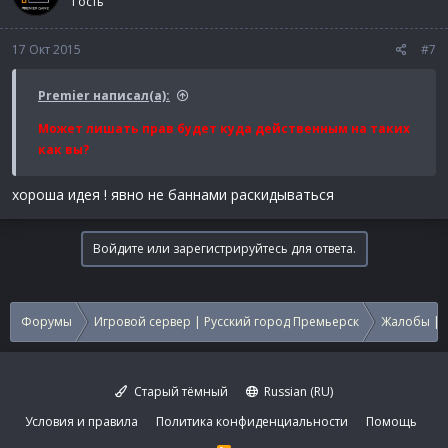
Гость
17 Окт 2015
#7
Premier написал(а):
Может лишать прав будет куда действенным на таких
как вы?
хороша идея ! явно не баннами раскидываться
Войдите или зарегистрируйтесь для ответа.
Форумы
Игровой сервер | Русский город Премьерск
Жалобы | 
Старый тёмный
Russian (RU)
Условия и правила
Политика конфиденциальности
Помощь