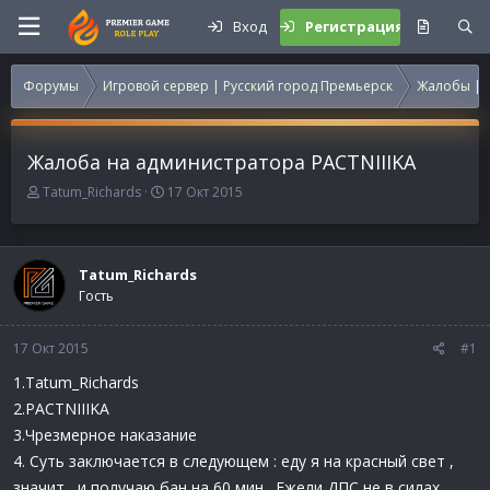
Вход
Регистрация
Форумы
Игровой сервер | Русский город Премьерск
Жалобы | 
Жалоба на администратора PACTNIIIKA
А
Д
Tatum_Richards
17 Окт 2015
в
а
т
т
о
а
р
н
Tatum_Richards
т
а
Гость
е
ч
м
а
17 Окт 2015
ы
л
#1
а
1.Tatum_Richards
2.PACTNIIIKA
3.Чрезмерное наказание
4. Суть заключается в следующем : еду я на красный свет ,
значит , и получаю бан на 60 мин . Ежели ДПС не в силах