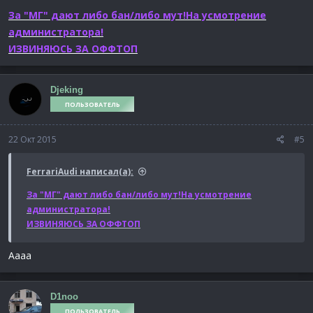
За "МГ" дают либо бан/либо мут!На усмотрение
администратора!
ИЗВИНЯЮСЬ ЗА ОФФТОП
Djeking
ПОЛЬЗОВАТЕЛЬ
22 Окт 2015
#5
FerrariAudi написал(а):
За "МГ" дают либо бан/либо мут!На усмотрение
администратора!
ИЗВИНЯЮСЬ ЗА ОФФТОП
Аааа
D1noo
ПОЛЬЗОВАТЕЛЬ