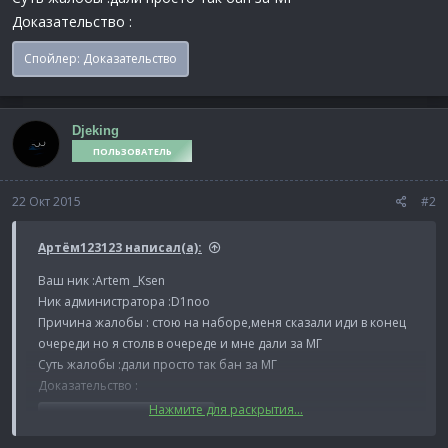
Доказательство :
Спойлер:
Доказательство
Djeking
ПОЛЬЗОВАТЕЛЬ
22 Окт 2015
#2
Артём123123 написал(а):
Ваш ник :Artem _Ksen
Ник администратора :D1noo
Причина жалобы : стою на наборе,меня сказали иди в конец
очереди но я столв в очереде и мне дали за МГ
Суть жалобы :дали просто так бан за МГ
Доказательство :
Нажмите для раскрытия...
Спойлер:
Доказательство