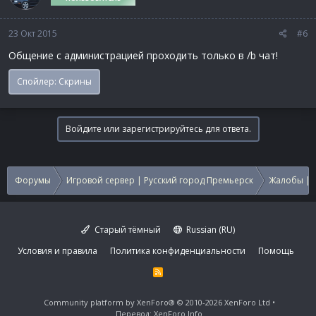
23 Окт 2015
#6
Общение с администрацией проходить только в /b чат!
Спойлер:
Скрины
Войдите или зарегистрируйтесь для ответа.
Форумы
Игровой сервер | Русский город Премьерск
Жалобы | 
Старый тёмный
Russian (RU)
Условия и правила
Политика конфиденциальности
Помощь
R
S
S
Community platform by XenForo®
© 2010-2026 XenForo Ltd
Перевод:
XenForo.Info