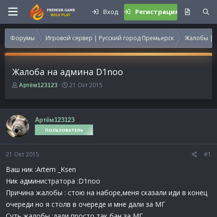
Вход
Регистрация
Форумы
Игровой сервер | Русский город Премьерск
Жалобы | 
Жалоба на админа D1noo
А
Д
21 Окт 2015
Артём123123
в
а
т
т
о
а
р
н
Артём123123
т
а
ПОЛЬЗОВАТЕЛЬ
е
ч
м
а
21 Окт 2015
ы
л
#1
а
Ваш ник :Artem _Ksen
Ник администратора :D1noo
Причина жалобы : стою на наборе,меня сказали иди в конец
очереди но я столв в очереде и мне дали за МГ
Суть жалобы :дали просто так бан за МГ