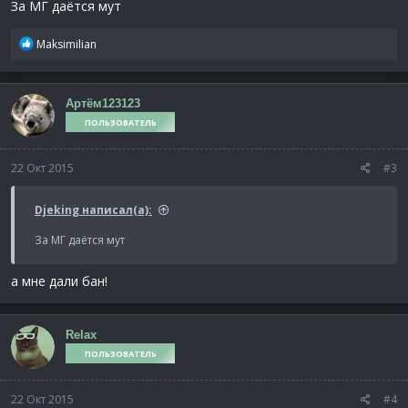
За МГ даётся мут
Р
Maksimilian
е
а
к
Артём123123
ц
ПОЛЬЗОВАТЕЛЬ
и
и
:
22 Окт 2015
#3
Djeking написал(а):
За МГ даётся мут
а мне дали бан!
Relax
ПОЛЬЗОВАТЕЛЬ
22 Окт 2015
#4