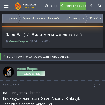
Вход
Регистрация
Форумы
Игровой сервер | Русский город Премьерск
Жалобы | 
Жалоба. ( Избили меня 4 человека. )
А
Д
24 Сен 2015
Антон Егоров
в
а
т
т
о
а
В этой теме нельзя размещать новые ответы.
р
н
т
а
е
ч
Антон Егоров
м
а
ПОЛЬЗОВАТЕЛЬ
ы
л
а
24 Сен 2015
#1
Ваш ник: James_Chrome
Ник нарушителя: Jason_Diesel, Alexandr_Oleksuyk,
Sebastian_Goodman, Anton_Del