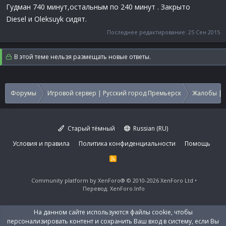
Гудман 740 минут,остальным по 240 минут . Закрыто
Diesel и Oleksuyk сидят.
Последнее редактирование:
25 Сен 2015
В этой теме нельзя размещать новые ответы.
Форумы
Игровой сервер | Русский город Премьерск
Жалобы | 
Старый тёмный
Russian (RU)
Условия и правила
Политика конфиденциальности
Помощь
R
S
S
Community platform by XenForo®
© 2010-2026 XenForo Ltd
Перевод:
XenForo.Info
На данном сайте используются файлы cookie, чтобы
персонализировать контент и сохранить Ваш вход в систему, если Вы