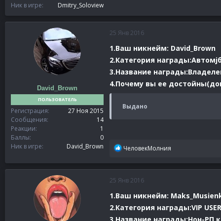
Ник в игре
Dmitry_Soloview
25 Янв 2016
1.Ваш никнейм: David_Brown
2.Категория награды:Автомj
3.Название награды:
Владеле
4.Почему вы ее достойны(док
David_Brown
ПОЛЬЗОВАТЕЛЬ
Выдано
Регистрация
27 Ноя 2015
Сообщения
14
Реакции
1
Баллы
0
Ник в игре
David_Brown
Р
ЧеловекМолния
е
а
к
25 Янв 2016
ц
и
1.Ваш никнейм: Maks_Musien
и
2.Категория награды:VIP USE
:
3.Название награды:Нон-РП 