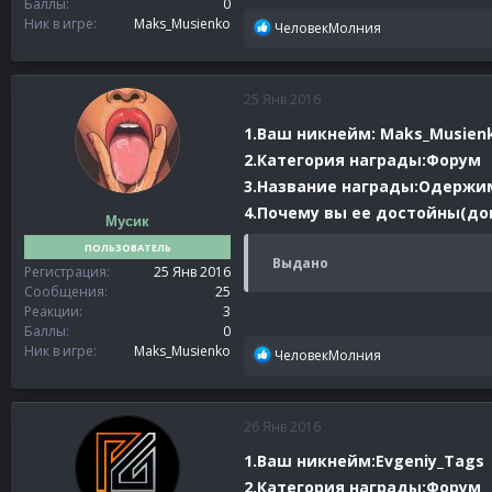
Баллы
0
Ник в игре
Maks_Musienko
Р
ЧеловекМолния
е
а
к
25 Янв 2016
ц
и
1.Ваш никнейм: Maks_Musien
и
2.Категория награды:Форум
:
3.Название награды:Одерж
4.Почему вы ее достойны(док
Мусик
ПОЛЬЗОВАТЕЛЬ
Выдано
Регистрация
25 Янв 2016
Сообщения
25
Реакции
3
Баллы
0
Ник в игре
Maks_Musienko
Р
ЧеловекМолния
е
а
к
26 Янв 2016
ц
и
1.Ваш никнейм:Evgeniy_Tags
и
2.Категория награды:Форум