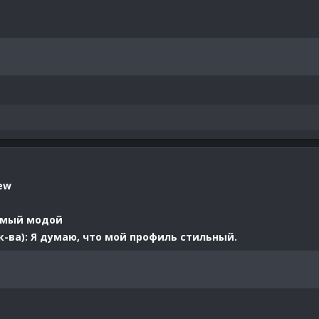
ew
имый модой
-ва): Я думаю, что мой профиль стильный.