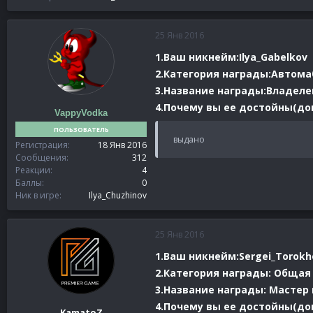
25 Янв 2016
1.Ваш никнейм:Ilya_Gabelkov
2.Категория награды:Автом
3.Название награды:
Владеле
4.Почему вы ее достойны(док
VappyVodka
ПОЛЬЗОВАТЕЛЬ
выдано
Регистрация
18 Янв 2016
Сообщения
312
Реакции
4
Баллы
0
Ник в игре
Ilya_Chuzhinov
25 Янв 2016
1.Ваш никнейм:Sergei_Torokh
2.Категория награды: Общая
3.Название награды: Мастер
4.Почему вы ее достойны(док
KamatoZ