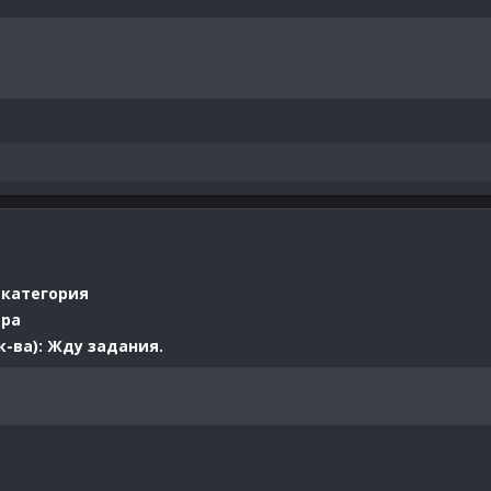
 категория
ера
-ва): Жду задания.