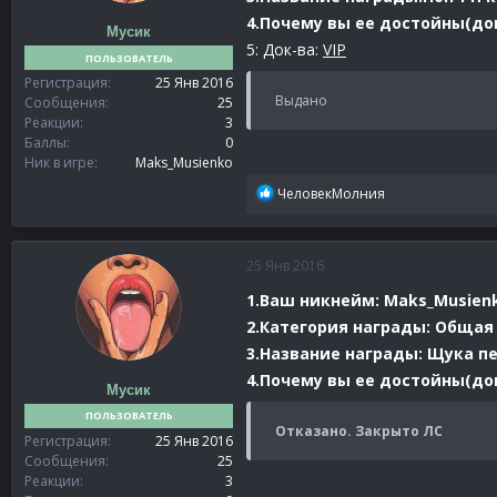
4.Почему вы ее достойны(док-
Мусик
5: Док-ва:
VIP
ПОЛЬЗОВАТЕЛЬ
Регистрация
25 Янв 2016
Выдано
Сообщения
25
Реакции
3
Баллы
0
Ник в игре
Maks_Musienko
Р
ЧеловекМолния
е
а
к
25 Янв 2016
ц
и
1.Ваш никнейм: Maks_Musien
и
2.Категория награды: Общая
:
3.Название награды: Щука п
4.Почему вы ее достойны(док
Мусик
ПОЛЬЗОВАТЕЛЬ
Отказано. Закрыто ЛС
Регистрация
25 Янв 2016
Сообщения
25
Реакции
3