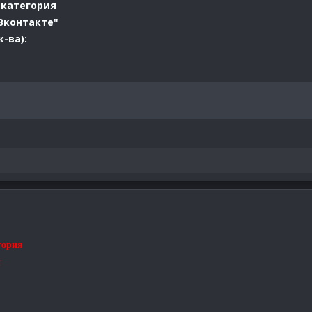
 категория
"Вконтакте"
-ва):
гория
и