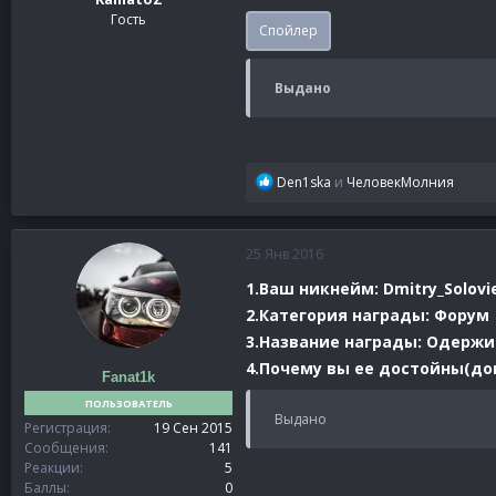
Гость
Спойлер
Выдано
Р
Den1ska
и
ЧеловекМолния
е
а
к
25 Янв 2016
ц
и
1.Ваш никнейм: Dmitry_Solovi
и
2.Категория награды: Форум
:
3.Название награды: Одерж
4.Почему вы ее достойны(док
Fanat1k
ПОЛЬЗОВАТЕЛЬ
Выдано
Регистрация
19 Сен 2015
Сообщения
141
Реакции
5
Баллы
0