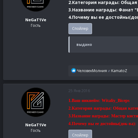
2.Категория награды: Общая
3.Название награды: Фанат 
4.Почему вы ее достойны(док
NeGaT1Ve
Гость
Спойлер
выдано
Р
ЧеловекМолния
и
KamatoZ
е
а
к
25 Янв 2016
ц
и
1.Ваш никнейм: Witaliy_Biceps
и
2.Категория награды: Общая кате
:
3.Название награды: Мастер кист
4.Почему вы ее достойны(док-ва):
NeGaT1Ve
Гость
Спойлер