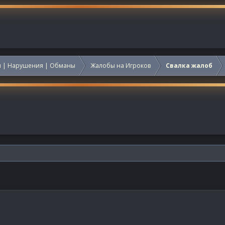
 | Нарушения | Обманы
Жалобы на Игроков
Свалка жалоб