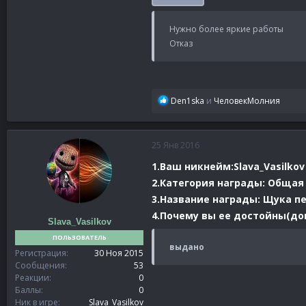
Нужно более яркие работы
Отказ
Р
Den1ska
и
ЧеловекМолния
е
а
к
25 Янв 2016
ц
и
1.Ваш никнейм:Slava_Vasilkov
и
2.Категория награды: Общая
:
3.Название награды: Щука п
4.Почему вы ее достойны(док
Slava_Vasilkov
ПОЛЬЗОВАТЕЛЬ
выдано
Регистрация
30 Ноя 2015
Сообщения
53
Реакции
0
Баллы
0
Ник в игре
Slava_Vasilkov