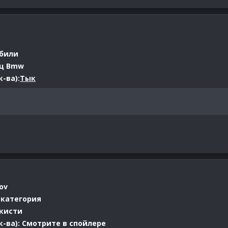
абили
ц Bmw
-ва):
Тык
ov
 категория
 кисти
-ва): Смотрите в спойлере