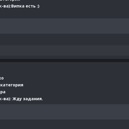
ва):Випка есть :)
ko
 категория
ера
-ва): Жду задания.