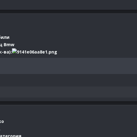
били
ц Bmw
-ва):
ko
R
категория