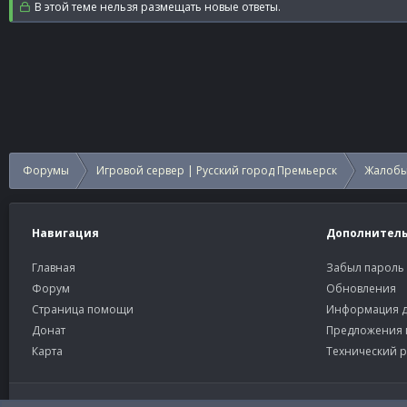
В этой теме нельзя размещать новые ответы.
Форумы
Игровой сервер | Русский город Премьерск
Жалобы
Навигация
Дополнител
Главная
Забыл пароль
Форум
Обновления
Страница помощи
Информация д
Донат
Предложения 
Карта
Технический р