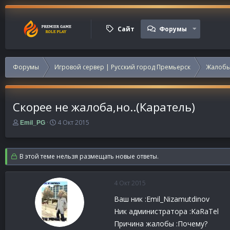
Сайт
Форумы
Форумы
Игровой сервер | Русский город Премьерск
Жалобы
Скорее не жалоба,но..(Каратель)
А
Д
4 Окт 2015
Emil_PG
в
а
т
т
о
а
В этой теме нельзя размещать новые ответы.
р
н
т
а
е
ч
4 Окт 2015
м
а
ы
л
Ваш ник :Emil_Nizamutdinov
а
Ник администратора :KaRaTel
Причина жалобы :Почему?