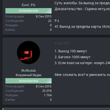
Суть жалобы :За выход за преде
Emil_PG
Доказательство : Скрина нету,но
ПОЛЬЗОВАТЕЛЬ
Регистрация
8 Сен 2015
P.s
Сообщения
22
Реакции
0
41 Выход за пределы карты Испо
Баллы
0
4 Окт 2015
1. Выход 100 минут.
2. Багоюз-1000 минут
3. Если ехал на катере- нонрп-2
McMudak
Мне сложить все? и умножить на 
Форумный Мудак
ПОЛЬЗОВАТЕЛЬ
Регистрация
8 Сен 2015
Сообщения
25.076
Реакции
1.764
Баллы
0