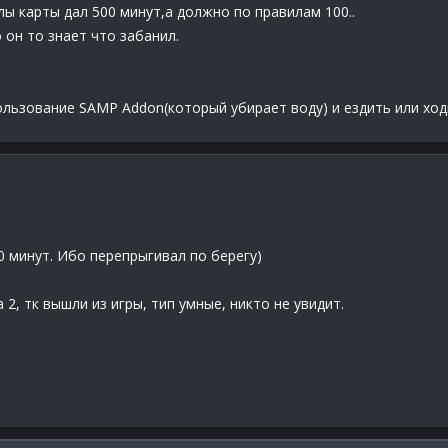
лы карты дал 500 минут,а должно по правилам 100..
 он то знает что забанил.
льзование SAMP Addon(который убирает воду) и ездить или ходи
40 минут. Ибо перепрыгивал по берегу)
2, тк вышли из игры, тип умные, никто не увидит.