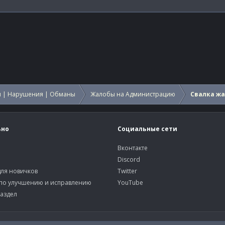
 | Нарушения | Обманы
Жалобы на Администрацию
Свалка ж
ьно
Социальные сети
Вконтакте
Discord
ля новичков
Twitter
по улучшению и исправлению
YouTube
аздел