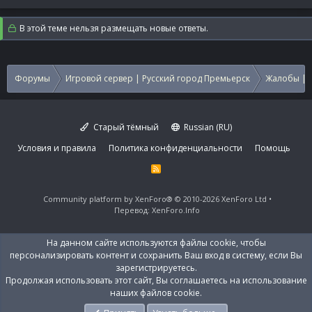
В этой теме нельзя размещать новые ответы.
Форумы
Игровой сервер | Русский город Премьерск
Жалобы | 
Старый тёмный
Russian (RU)
Условия и правила
Политика конфиденциальности
Помощь
R
S
S
Community platform by XenForo®
© 2010-2026 XenForo Ltd
Перевод:
XenForo.Info
На данном сайте используются файлы cookie, чтобы
персонализировать контент и сохранить Ваш вход в систему, если Вы
зарегистрируетесь.
Продолжая использовать этот сайт, Вы соглашаетесь на использование
наших файлов cookie.