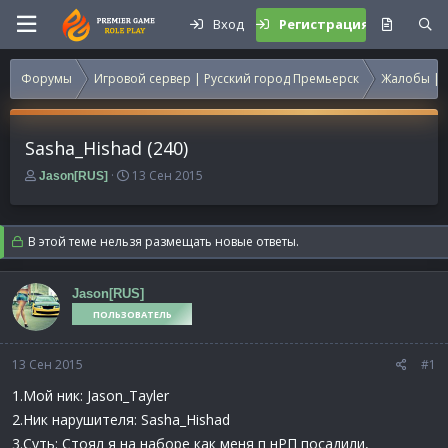
Вход
Регистрация
Форумы
Игровой сервер | Русский город Премьерск
Жалобы | 
Sasha_Hishad (240)
А
Д
13 Сен 2015
Jason[RUS]
в
а
т
т
о
а
В этой теме нельзя размещать новые ответы.
р
н
т
а
е
ч
Jason[RUS]
м
а
ПОЛЬЗОВАТЕЛЬ
ы
л
а
13 Сен 2015
#1
1.Мой ник: Jason_Tayler
2.Ник нарушителя: Sasha_Hishad
3.Суть: Стоял я на наборе как меня п нРП посадили,