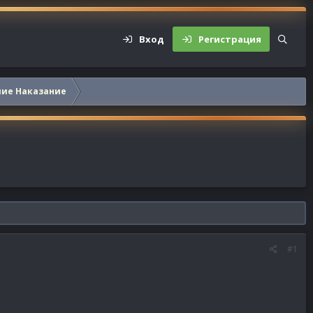
Вход
Регистрация
шие Наказание
#1