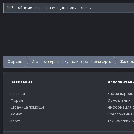
В этой теме нельзя размещать новые ответы.
Форумы
Игровой сервер | Русский город Премьерск
Жалобы
Навигация
Дополнител
Главная
Забыл пароль
Форум
Обновления
Страница помощи
Информация д
Донат
Предложения 
Карта
Технический р