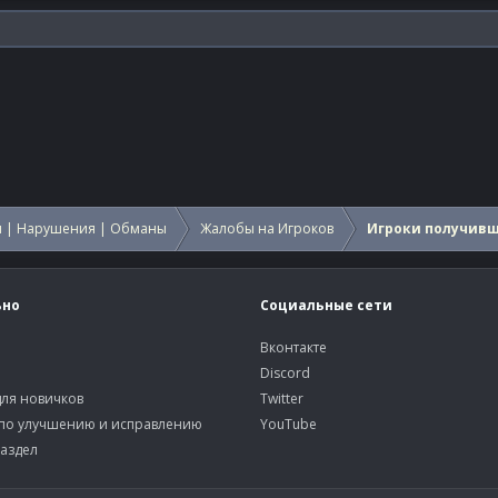
 | Нарушения | Обманы
Жалобы на Игроков
Игроки получив
ьно
Социальные сети
Вконтакте
Discord
ля новичков
Twitter
по улучшению и исправлению
YouTube
аздел