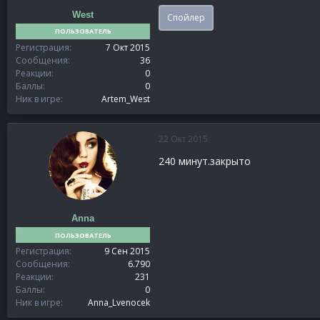
West
Спойлер
ПОЛЬЗОВАТЕЛЬ
Регистрация
7 Окт 2015
Сообщения
36
Реакции
0
Баллы
0
Ник в игре
Artem_West
22 Окт 2015
240 минут.закрыто
Anna
ПОЛЬЗОВАТЕЛЬ
Регистрация
9 Сен 2015
Сообщения
6.790
Реакции
231
Баллы
0
Ник в игре
Anna_Lvenocek