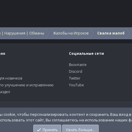
 | Нарушения | Обманы
Жалобы на Игроков
Свалка жалоб
ьно
Социальные сети
Вконтакте
Discord
ля новичков
Twitter
по улучшению и исправлению
YouTube
аздел
У
 cookie, чтобы персонализировать контент и сохранить Ваш вход в 
спользовать этот сайт, Вы соглашаетесь на использование наших фа
o.Info
Принять
Узнать больше…