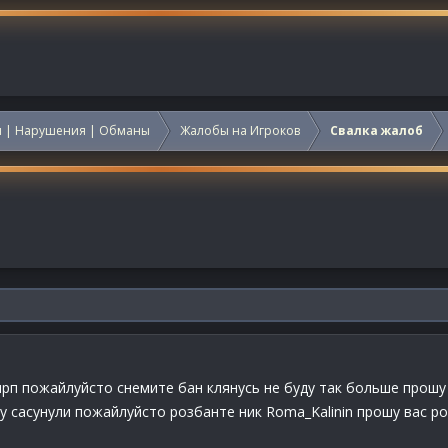
 | Нарушения | Обманы
Жалобы на Игроков
Свалка жалоб
нрп пожайлуйсто снемите бан клянусь не буду так больше прошу
 сасунули пожайлуйсто розбанте ник Roma_Kalinin прошу вас р