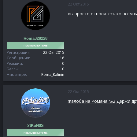
22 Окт 2015
вы просто относитесь ко всем к
Roma328228
ПОЛЬЗОВАТЕЛЬ
Регистрация
22 Окт 2015
Сообщения
16
Реакции
0
Баллы
0
Ник в игре
Roma_Kalinin
22 Окт 2015
Жалоба на Романа №2
Держи дру
УtKoN0S
ПОЛЬЗОВАТЕЛЬ