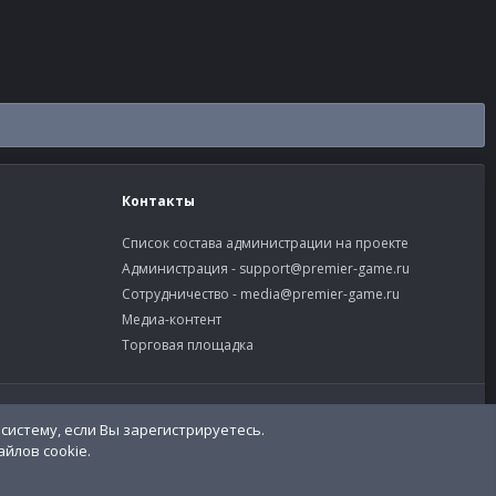
Контакты
Список состава администрации на проекте
Администрация -
support@premier-game.ru
Сотрудничество -
media@premier-game.ru
Медиа-контент
Торговая площадка
словия и правила
Политика конфиденциальности
Помощь
систему, если Вы зарегистрируетесь.
R
S
йлов cookie.
S