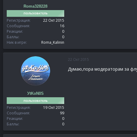
Roma328228
ПОЛЬЗОВАТЕЛЬ
Регистрация
22 Окт 2015
Сообщения
16
Реакции
0
Баллы
0
Ник в игре
Roma_Kalinin
22 Окт 2015
Думаю,пора модераторам за флуд
УtKoN0S
ПОЛЬЗОВАТЕЛЬ
Регистрация
19 Окт 2015
Сообщения
99
Реакции
0
Баллы
0