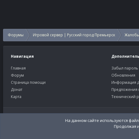
Форумы
Игровой сервер | Русский город Премьерск
Жалобы
Навигация
Дополнител
Главная
Забыл пароль
Форум
Обновления
Страница помощи
Информация д
Донат
Предложения 
Карта
Технический р
Старый тёмный
Russian (RU)
На данном сайте используются файлы
Продолжая и
Community platform by XenForo®
© 2010-2026 XenForo Ltd
Перевод:
XenFor