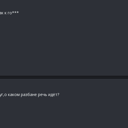
ак к го***
г,о каком разбане речь идёт?