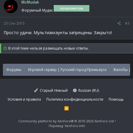
McMudak
ц
ПОЛЬЗОВАТЕЛЬ
и
Форумный Мудак
и
:
23 Сен 2015
#3
Просто удачи. Мультиаккаунты запрещены. Закрыто!
В этой теме нельзя размещать новые ответы.
Форумы
Игровой сервер | Русский город Премьерск
Жалобы | 
Старый тёмный
Russian (RU)
Условия и правила
Политика конфиденциальности
Помощь
R
S
S
Community platform by XenForo®
© 2010-2026 XenForo Ltd
Перевод:
XenForo.Info