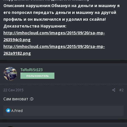
Описание нарушения:Обманул на деньги и машину я
его попросил передать деньги и машину на другой
профиль и он выключился и удолил из скайпа!
Доказательства Нарушения:
http://imhocloud.com/images/2015/09/20/sa-mp-
263594c0.png
http://imhocloud.com/images/2015/09/20/sa-mp-
262a9182.png
TeRoRiSt123
ПОЛЬЗОВАТЕЛЬ
22 Сен 2015
#2
Сам виноват :D
Р
A.Fried
е
а
к