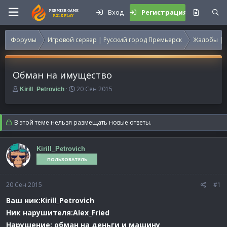
Вход
Регистрация
Форумы
Игровой сервер | Русский город Премьерск
Жалобы | 
Обман на имущество
А
Д
20 Сен 2015
Kirill_Petrovich
в
а
т
т
о
а
В этой теме нельзя размещать новые ответы.
р
н
т
а
е
ч
Kirill_Petrovich
м
а
ПОЛЬЗОВАТЕЛЬ
ы
л
а
20 Сен 2015
#1
Ваш ник:Kirill_Petrovich
Ник нарушителя:Alex_Fried
Нарушение: обман на деньги и машину