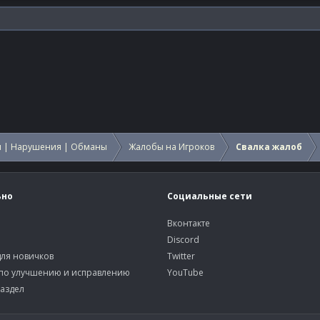
 | Нарушения | Обманы
Жалобы на Игроков
Свалка жалоб
ьно
Социальные сети
Вконтакте
Discord
ля новичков
Twitter
по улучшению и исправлению
YouTube
аздел