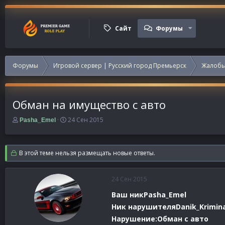
Сайт
Форумы
Форумы
Игровой сервер | Русский город Премьерск
Жалобы
Обман на имущество с авто
А
Д
24 Сен 2015
Pasha_Emel
в
а
т
т
о
а
В этой теме нельзя размещать новые ответы.
р
н
т
а
е
ч
24 Сен 2015
м
а
ы
л
Ваш никPasha_Emel
а
Ник нарушителяDanik_Krimina
Нарушение:Обман с авто