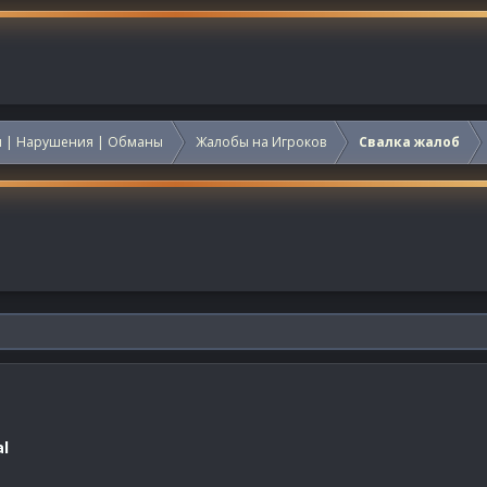
 | Нарушения | Обманы
Жалобы на Игроков
Свалка жалоб
l