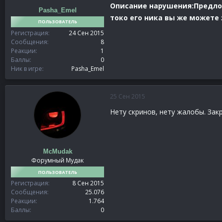
Описание нарушения:
Предлож
Pasha_Emel
токо его ника вы же можете
ПОЛЬЗОВАТЕЛЬ
Регистрация
24 Сен 2015
Сообщения
8
Реакции
1
Баллы
0
Ник в игре
Pasha_Emel
25 Сен 2015
Нету скринов, нету жалобы. Зак
McMudak
Форумный Мудак
ПОЛЬЗОВАТЕЛЬ
Регистрация
8 Сен 2015
Сообщения
25.076
Реакции
1.764
Баллы
0