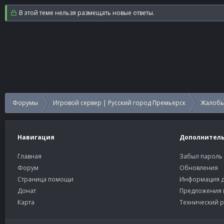
В этой теме нельзя размещать новые ответы.
Форумы
Игровой сервер | Русский город Премьерск
Жалобы
Навигация
Дополнител
Главная
Забыл пароль
Форум
Обновления
Страница помощи
Информация д
Донат
Предложения 
Карта
Технический р