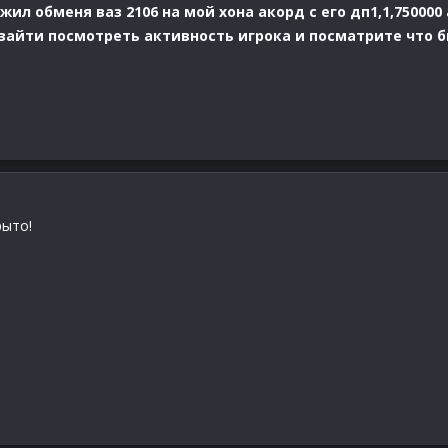
ил обменя ваз 2106 на мой хона акорд с его дп1,1,750000
 зайти посмотреть активность игрока и посматрите что б
рыто!