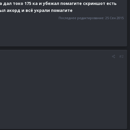
 а дал токо 175 ка и убежал помагите скриншот есть
ыл акорд и всё украли помагите
Последнее редактирование:
25 Сен 2015
#2