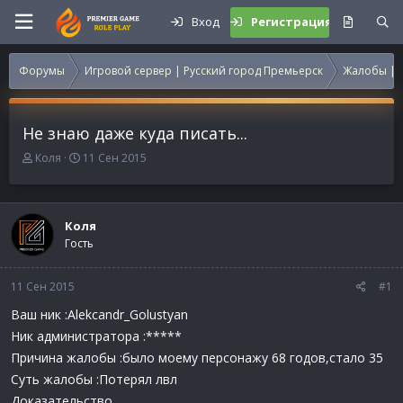
Вход
Регистрация
Форумы
Игровой сервер | Русский город Премьерск
Жалобы | 
Не знаю даже куда писать...
А
Д
Коля
11 Сен 2015
в
а
т
т
о
а
р
н
Коля
т
а
Гость
е
ч
м
а
11 Сен 2015
ы
л
#1
а
Ваш ник :Alekcandr_Golustyan
Ник администратора :*****
Причина жалобы :было моему персонажу 68 годов,стало 35
Суть жалобы :Потерял лвл
Доказательство