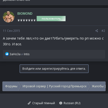
BIOMOND
ПОЛЬЗОВАТЕЛЬ
♛♛♛♛♛♛♛
11 Сен 2015
#2
А зачем тебе лвл,что он дает?Убить/умереть по рп можно с
30го. И все.
Р
3аНо3а
и
Intis
е
а
к
Войдите или зарегистрируйтесь для ответа.
ц
и
и
:
Форумы
Игровой сервер | Русский город Премьерск
Жалобы | 
Старый тёмный
Russian (RU)