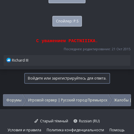
Спойлер:
P.S
С уважением PACTNIIIKA.
Последнее редактирование:
21 Окт 2015
Р
Richard III
е
а
к
Войдите или зарегистрируйтесь для ответа.
ц
и
и
:
Форумы
Игровой сервер | Русский город Премьерск
Жалобы | 
Старый тёмный
Russian (RU)
Условия и правила
Политика конфиденциальности
Помощь