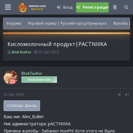
Вход
Регистрация
Форумы
Игровой сервер | Русский город Премьерск
Жалобы | 
Кисломолочный продукт|PACTNIIIKA
А
Д
21 Окт 2015
BlokTasKer
в
а
т
т
о
а
р
н
BlokTasKer
т
а
ПОЛЬЗОВАТЕЛЬ
е
ч
м
а
21 Окт 2015
ы
л
#1
а
Спойлер:
Док-ва
Ваш ник :Alex_Bulkin
Ник администратора :pACTNIIIKA
Причина жалобы : Забанил НонРп! Хотя этого не было