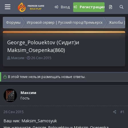
Вход
Регистрация
Форумы
Игровой сервер | Русский город Премьерск
Жалобы | 
George_Polouektov (Сидит)и
Maksim_Osepenka(860)
А
Д
Максим
26 Сен 2015
в
а
т
т
о
а
В этой теме нельзя размещать новые ответы.
р
н
т
а
е
ч
Максим
м
а
Гость
ы
л
а
26 Сен 2015
#1
Ваш ник: Maksim_Samosyuk
Ник нарушите: George_Polouektov и Maksim_Osepenka