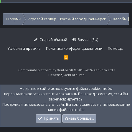
Форумы
Игровой сервер | Русский город Премьерск
Жалобы | 
Старый тёмный
Russian (RU)
Условия и правила
Политика конфиденциальности
Помощь
R
S
S
Community platform by XenForo®
© 2010-2026 XenForo Ltd
Перевод:
XenForo.Info
На данном сайте используются файлы cookie, чтобы
персонализировать контент и сохранить Ваш вход в систему, если Вы
зарегистрируетесь.
Продолжая использовать этот сайт, Вы соглашаетесь на использование
наших файлов cookie.
Принять
Узнать больше…