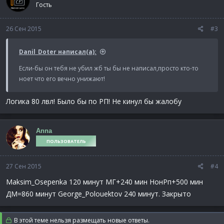
Гость
26 Сен 2015
#3
Danil_Doter написал(а):
Если-бы он тебя не убил жб ты бы не написал,просто кто-то
ноет что его вечно унижают!
Логика 80 лвл! Было бы по РП! Не кинул бы жалобу
Anna
ПОЛЬЗОВАТЕЛЬ
27 Сен 2015
#4
Maksim_Osepenka 120 минут МГ+240 мин НонРп+500 мин
ДМ=860 минут George_Polouektov 240 минут. Закрыто
В этой теме нельзя размещать новые ответы.