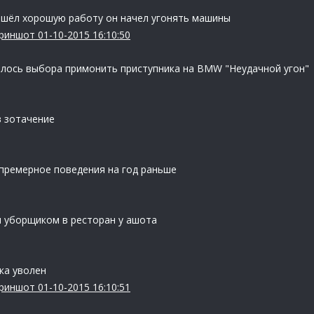
нашёл хорошую работу он начел угонять машины
риншот 01-10-2015 16:10:50
алось выбора примонить приступника на BMW "Неудачной угон"
в зотачение
 премерное поведения на год раньше
я уборщиком в ресторан у ашота
ка уволен
риншот 01-10-2015 16:10:51