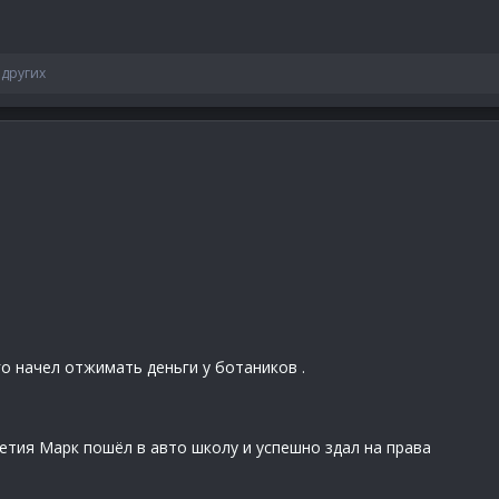
 других
о начел отжимать деньги у ботаников .
етия Марк пошёл в авто школу и успешно здал на права