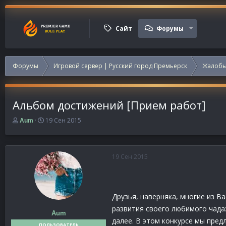
Сайт
Форумы
Форумы
Игровой сервер | Русский город Премьерск
Жалобы
Альбом достижений [Прием работ]
А
Д
19 Сен 2015
Aum
в
а
т
т
о
а
р
н
19 Сен 2015
т
а
е
ч
м
а
ы
л
Друзья, наверняка, многие из В
а
развития своего любимого чада:
Aum
далее. В этом конкурсе мы пре
ПОЛЬЗОВАТЕЛЬ