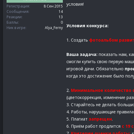
условия!
Регистрация
8 Сен 2015
Сообщения
14
Реакции
13
Баллы
0
Условия конкурса:
Ник в игре
Alya_Ferny
1. Создать
фотоальбом разви
Ваша задача:
показать нам, ка
смогли купить свою первую маши
игровой дачи. Обязательно
про
когда это достижение было полу
2.
Минимальное количество 
(цветокоррекция, изменение раз
3. Старайтесь не делать больши
4. Работы, нарушающие правила
5. Плагиат
запрещен
.
6. Приём работ продлится
с 19 
7.
Критерии оценки работы:
к