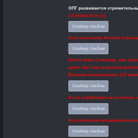
ОПГ развивается стремительны
[15 ноября 2014 год]
Спойлер:
Альбом
Из-за такого шума, Виталий, Алексан
Спойлер:
Альбом
Почти через 2 месяца, они пер
денег. Вот они и решили разбо
Виталия Калашникова. [15 март
Спойлер:
Альбом
И это ограбление не осталось 
Спойлер:
Альбом
На пути Виталия Калашникова было мн
Спойлер:
Альбом