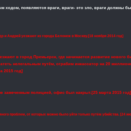
м ходом, появляются враги, враги- это зло, враги должны б
др и Андрей уезжают из города Белонеж в Москву.
[18 ноября 2014 год]
еезжают в город Премьерск, где начинается развитие нового би
гатеть нелегальным путём, ограбим инкассатор на 20 миллион
а 2015 год]
не замеченным полицией, офис был накрыт.[25 марта 2015 год
ого проблем, от которых можно было уйти только путём убийства. [24 ию