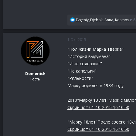
Р
Evgeniy_Djebok
,
Anna
,
Kosmos
и 8
е
а
к
1 Окт 2015
ц
и
"Пол жизни Марка Тверка"
и
"История выдумана"
:
"И не содержит"
"Не капельки"
Domenick
"Ряльности"
Гость
Марку родился в 1984 году
2010"Марку 13 лет"Марк с малог
Скриншот 01-10-2015 16:10:50
"Марку 18лет"После своего 18-л
Скриншот 01-10-2015 16:10:50