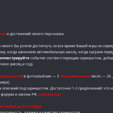
тия
и достижений своего персонажа.
к много Вы успели достигнуть за все время Вашей игры на серве
ну, когда закончили автомобильную школу, когда сыграли перв
иллюстрируйте
событие соответствующим скриншотом, доба
чено (месяц и год).
скриншотов
в фотоальбоме — 5.
Максимальное
число — 20.
мера).
х описаний под скриншотом. Достаточно 1-2 предложений: что и
 форума и законы РФ,
запрещены
.
сентября до 5 октября
.
реативность, задумка и качество скриншотов.