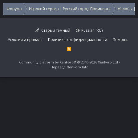
Форумы
Игровой сервер | Русский город Премьерск
Жалобы | 
Старый тёмный
Russian (RU)
Условия и правила
Политика конфиденциальности
Помощь
R
S
S
Community platform by XenForo®
© 2010-2026 XenForo Ltd
Перевод:
XenForo.Info