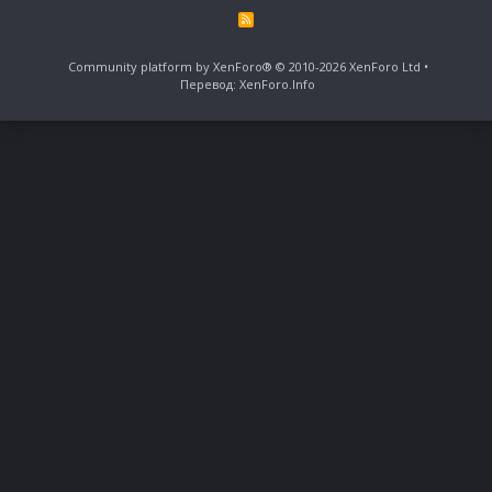
R
S
S
Community platform by XenForo®
© 2010-2026 XenForo Ltd
Перевод:
XenForo.Info