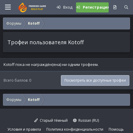
Вход
Регистрация
Форумы
Kotoff
Трофеи пользователя Kotoff
Kotoff пока не награждён(ена) ни одним трофеем.
Всего баллов: 0
Посмотреть все доступные трофеи
Форумы
Kotoff
Старый тёмный
Russian (RU)
Условия и правила
Политика конфиденциальности
Помощь