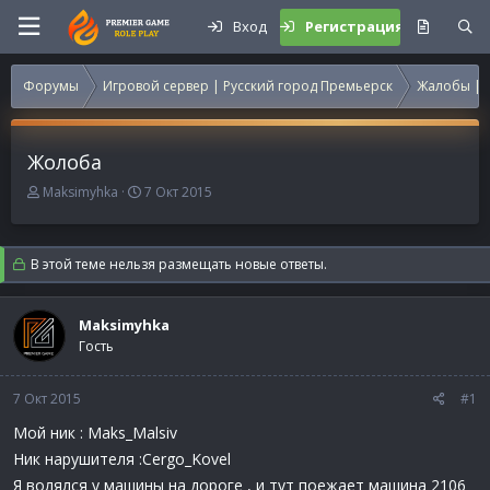
Вход
Регистрация
Форумы
Игровой сервер | Русский город Премьерск
Жалобы | 
Жолоба
А
Д
Maksimyhka
7 Окт 2015
в
а
т
т
о
а
В этой теме нельзя размещать новые ответы.
р
н
т
а
е
ч
Maksimyhka
м
а
Гость
ы
л
а
7 Окт 2015
#1
Мой ник : Maks_Malsiv
Ник нарушителя :Cergo_Kovel
Я волялся у машины на дороге , и тут поежает машина 2106