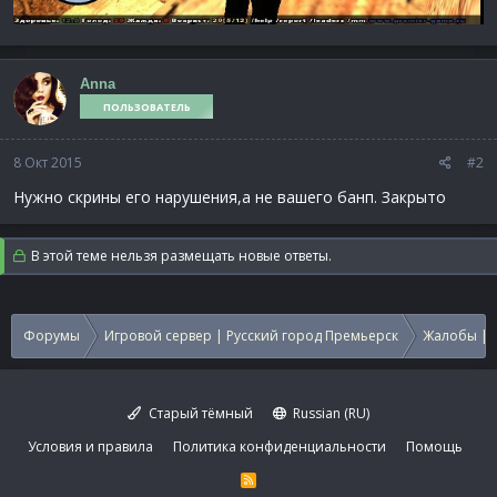
Anna
ПОЛЬЗОВАТЕЛЬ
8 Окт 2015
#2
Нужно скрины его нарушения,а не вашего банп. Закрыто
В этой теме нельзя размещать новые ответы.
Форумы
Игровой сервер | Русский город Премьерск
Жалобы | 
Старый тёмный
Russian (RU)
Условия и правила
Политика конфиденциальности
Помощь
R
S