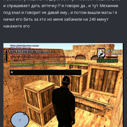
и спрашивает дать аптечку !? я говорю да , и тут Механник
под ехал и говорит не давай ему , и потом вышли маты ! я
начил его бить за это но меня забанили на 240 минут
накажите его