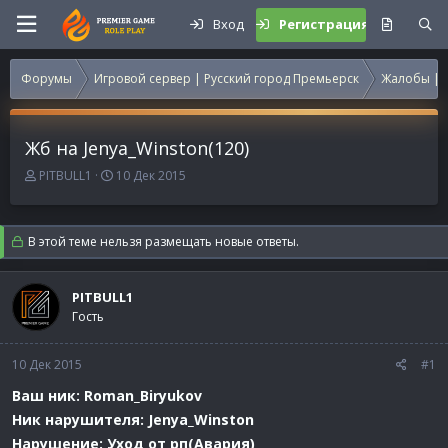
Вход
Регистрация
Форумы
Игровой сервер | Русский город Премьерск
Жалобы | 
Жб на Jenya_Winston(120)
А
Д
PITBULL1
10 Дек 2015
в
а
т
т
о
а
В этой теме нельзя размещать новые ответы.
р
н
т
а
е
ч
PITBULL1
м
а
Гость
ы
л
а
10 Дек 2015
#1
Ваш ник: Roman_Biryukov
Ник нарушителя: Jenya_Winston
Нарушение: Уход от рп(Авария)